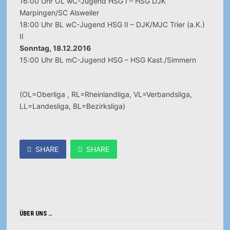
16:00 Uhr OL wC-Jugend HSG I – HSG DJK
Marpingen/SC Alsweiler
18:00 Uhr BL wC-Jugend HSG II – DJK/MJC Trier (a.K.)
II
Sonntag, 18.12.2016
15:00 Uhr BL mC-Jugend HSG – HSG Kast./Simmern
(OL=Oberliga , RL=Rheinlandliga, VL=Verbandsliga,
LL=Landesliga, BL=Bezirksliga)
SHARE
SHARE
ÜBER UNS …