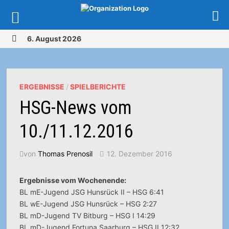
Zurück
6. August 2026
zum
MENÜ
Inhalt
ERGEBNISSE
/
SPIELBERICHTE
HSG-News vom
10./11.12.2016
von
Thomas Prenosil
12. Dezember 2016
Ergebnisse vom Wochenende:
BL mE-Jugend JSG Hunsrück II – HSG 6:41
BL wE-Jugend JSG Hunsrück – HSG 2:27
BL mD-Jugend TV Bitburg – HSG I 14:29
BL mD-Jugend Fortuna Saarburg – HSG II 12:32