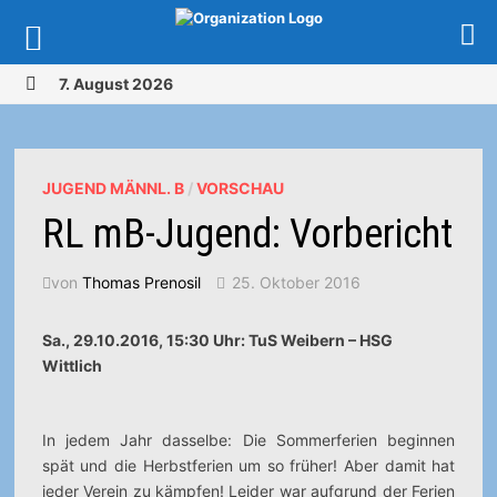
Zurück
7. August 2026
zum
MENÜ
Inhalt
JUGEND MÄNNL. B
/
VORSCHAU
RL mB-Jugend: Vorbericht
von
Thomas Prenosil
25. Oktober 2016
Sa., 29.10.2016, 15:30 Uhr: TuS Weibern – HSG
Wittlich
In jedem Jahr dasselbe: Die Sommerferien beginnen
spät und die Herbstferien um so früher! Aber damit hat
jeder Verein zu kämpfen! Leider war aufgrund der Ferien