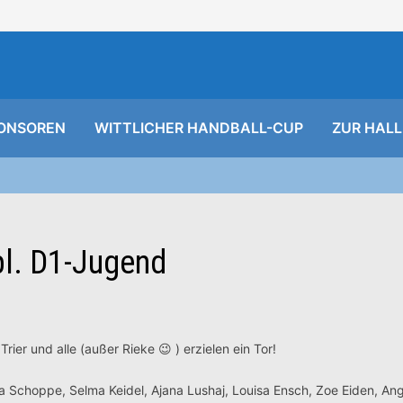
ONSOREN
WITTLICHER HANDBALL-CUP
ZUR HALL
ibl. D1-Jugend
er und alle (außer Rieke 😉 ) erzielen ein Tor!
a Schoppe, Selma Keidel, Ajana Lushaj, Louisa Ensch, Zoe Eiden, An