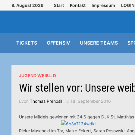
Zurück
8. August 2026
Start
Kontakt
Impressum
LOGIN
zum
Inhalt
TICKETS
OFFENSIV
UNSERE TEAMS
SP
JUGEND WEIBL. D
Wir stellen vor: Unsere we
von
Thomas Prenosil
18. September 2016
Unsere Mädels gewinnen mit 34:6 gegen DJK St. Matthias Tri
Rieke Muscheid im Tor, Maike Eckert, Sarah Rosowski, Ann