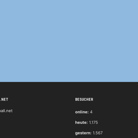
.NET
BESUCHER
online:
4
heute:
1.175
gestern:
1.567