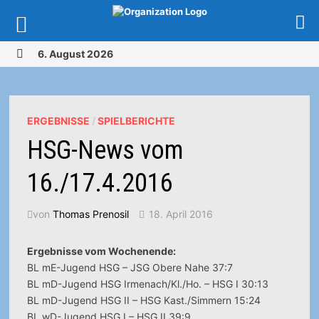
Zurück
6. August 2026
zum
MENÜ
Inhalt
ERGEBNISSE
/
SPIELBERICHTE
HSG-News vom
16./17.4.2016
von
Thomas Prenosil
18. April 2016
Ergebnisse vom Wochenende:
BL mE-Jugend HSG – JSG Obere Nahe 37:7
BL mD-Jugend HSG Irmenach/Kl./Ho. – HSG I 30:13
BL mD-Jugend HSG II – HSG Kast./Simmern 15:24
BL wD-Jugend HSG I – HSG II 39:9