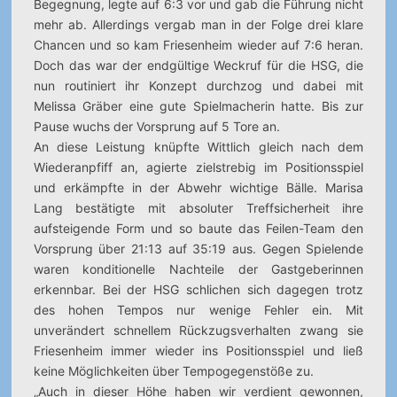
Begegnung, legte auf 6:3 vor und gab die Führung nicht
mehr ab. Allerdings vergab man in der Folge drei klare
Chancen und so kam Friesenheim wieder auf 7:6 heran.
Doch das war der endgültige Weckruf für die HSG, die
nun routiniert ihr Konzept durchzog und dabei mit
Melissa Gräber eine gute Spielmacherin hatte. Bis zur
Pause wuchs der Vorsprung auf 5 Tore an.
An diese Leistung knüpfte Wittlich gleich nach dem
Wiederanpfiff an, agierte zielstrebig im Positionsspiel
und erkämpfte in der Abwehr wichtige Bälle. Marisa
Lang bestätigte mit absoluter Treffsicherheit ihre
aufsteigende Form und so baute das Feilen-Team den
Vorsprung über 21:13 auf 35:19 aus. Gegen Spielende
waren konditionelle Nachteile der Gastgeberinnen
erkennbar. Bei der HSG schlichen sich dagegen trotz
des hohen Tempos nur wenige Fehler ein. Mit
unverändert schnellem Rückzugsverhalten zwang sie
Friesenheim immer wieder ins Positionsspiel und ließ
keine Möglichkeiten über Tempogegenstöße zu.
„Auch in dieser Höhe haben wir verdient gewonnen,