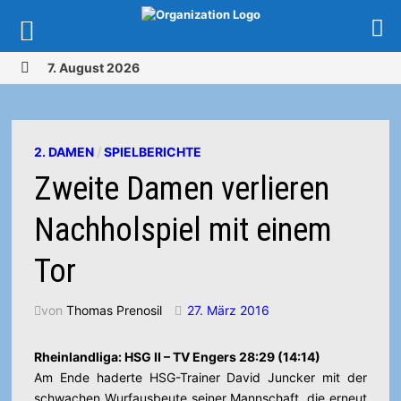
Zurück
7. August 2026
zum
MENÜ
Inhalt
2. DAMEN
/
SPIELBERICHTE
Zweite Damen verlieren
Nachholspiel mit einem
Tor
von
Thomas Prenosil
27. März 2016
Rheinlandliga: HSG II – TV Engers 28:29 (14:14)
Am Ende haderte HSG-Trainer David Juncker mit der
schwachen Wurfausbeute seiner Mannschaft, die erneut