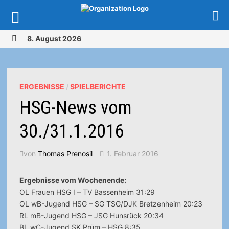
Zurück
8. August 2026
zum
MENÜ
Inhalt
ERGEBNISSE
/
SPIELBERICHTE
HSG-News vom
30./31.1.2016
von
Thomas Prenosil
1. Februar 2016
Ergebnisse vom Wochenende:
OL Frauen HSG I – TV Bassenheim 31:29
OL wB-Jugend HSG – SG TSG/DJK Bretzenheim 20:23
RL mB-Jugend HSG – JSG Hunsrück 20:34
BL wC-Jugend SK Prüm – HSG 8:35