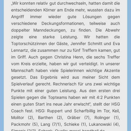
„Wir konnten relativ gut durchwechseln, hatten damit die
entscheidenden Körner am Ende mehr, wussten dazu im
Angriff immer wieder gute Lösungen gegen
verschiedene Deckungsformationen, teilweise auch
doppelter Manndeckungen, zu finden. Die Abwehr
zeigte eine starke Leistung. Wir hatten die
Toptorschützinnen der Gäste, Jennifer Schmitt und Eva
Lennartz, die zusammen nur zu fünf Treffern kamen, gut
im Griff. Auch gegen Christina Henn, die sechs Treffer
vom Kreis erzielte, haben wir gut verteidigt. In unserer
Mannschaft haben viele Spielerinnen wichtige Akzente
gesetzt. Das Ergebnis wird aus meiner Sicht dem
Spielverlauf gerecht. Rechnerisch für uns zwei wichtige
Punkte mit einer guten Leistung. Aus den ersten drei
Spielen gegen die Topteams haben wir mit 4:2 Punkten
einen guten Start ins neue Jahr erwischt“, stellt der HSG
Coach fest. HSG: Ruppert und Scharfbillig im Tor, Keil,
Molitor (2), Barthen (2), Gräber (7), Rolinger (1),
Packmohr (5), Lang (7/1), Schieke (1), Lukanowski (4),
Simonis (2/2), Schenk. Quelle: mosel-handball.de