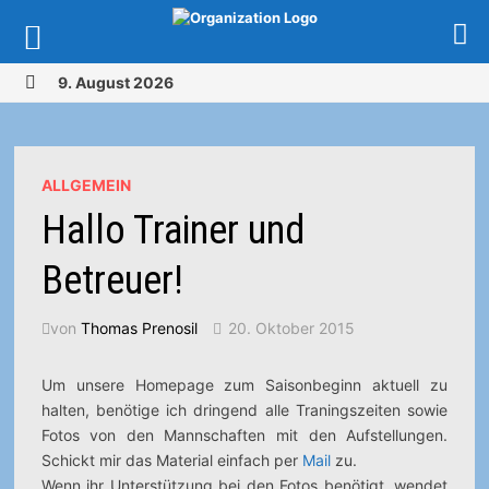
Zurück
9. August 2026
zum
MENÜ
Inhalt
ALLGEMEIN
Hallo Trainer und
Betreuer!
von
Thomas Prenosil
20. Oktober 2015
Um unsere Homepage zum Saisonbeginn aktuell zu
halten, benötige ich dringend alle Traningszeiten sowie
Fotos von den Mannschaften mit den Aufstellungen.
Schickt mir das Material einfach per
Mail
zu.
Wenn ihr Unterstützung bei den Fotos benötigt, wendet