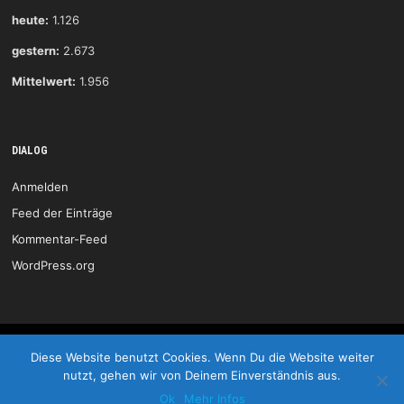
heute:
1.126
gestern:
2.673
Mittelwert:
1.956
DIALOG
Anmelden
Feed der Einträge
Kommentar-Feed
WordPress.org
HSG Wittlich © 2026
Diese Website benutzt Cookies. Wenn Du die Website weiter
nutzt, gehen wir von Deinem Einverständnis aus.
Start
Kontakt
Impressum
LOGIN
Ok
Mehr Infos