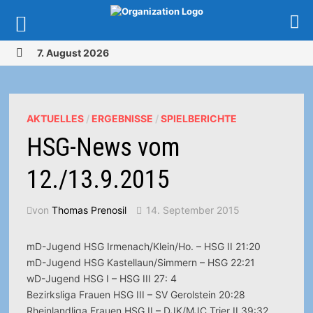
Zurück
7. August 2026
zum
MENÜ
Inhalt
AKTUELLES
/
ERGEBNISSE
/
SPIELBERICHTE
HSG-News vom
12./13.9.2015
von
Thomas Prenosil
14. September 2015
mD-Jugend HSG Irmenach/Klein/Ho. – HSG II 21:20
mD-Jugend HSG Kastellaun/Simmern – HSG 22:21
wD-Jugend HSG I – HSG III 27: 4
Bezirksliga Frauen HSG III – SV Gerolstein 20:28
Rheinlandliga Frauen HSG II – DJK/MJC Trier II 39:32