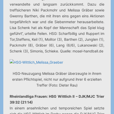
verwandelte und langsam zurückkommt. Dazu die
treffsicheren Niki Packmohr und Melissa Gräber sowie
Gwenny Barthen, die mit ihren eins gegen eins Aktionen
torgefährlich war und die Siebenmeter herausarbeitete.
Lisa Schenk hat als Kopf der Mannschaft das Spiel klug
geführt“, urteilte Feilen. HSG: Scharfbillig und Ruppert im
Tor,Steffens, Keil (1), Molitor (3), Barthen (2), Junglen (1),
Packmohr (8), Gräber (6), Lang (6/6), Lukanowski (2),
Schenk (3), Simonis, Schieke. Quelle: mosel-handball.de
HSG-Neuzugang Melissa Gräber überzeugte in ihrem
ersten Pflichtspiel, nicht nur aufgrund ihrer 6 erzielten
Treffer (Foto: Dieter Rau)
Rheinlandliga Frauen: HSG Wittlich II – DJK/MJC Trier
39:32 (21:14)
In einem ansehnlichen und temporeichen Spiel setzte
sich die HSG Wittlich im Derby gegen die DJK/MJC Trier