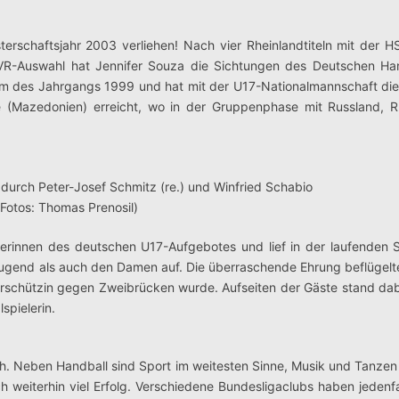
terschaftsjahr 2003 verliehen! Nach vier Rheinlandtiteln mit der 
HVR-Auswahl hat Jennifer Souza die Sichtungen des Deutschen Ha
eam des Jahrgangs 1999 und hat mit der U17-Nationalmannschaft die 
e (Mazedonien) erreicht, wo in der Gruppenphase mit Russland, 
 durch Peter-Josef Schmitz (re.) und Winfried Schabio
(Fotos: Thomas Prenosil)
erinnen des deutschen U17-Aufgebotes und lief in der laufenden S
-Jugend als auch den Damen auf. Die überraschende Ehrung beflügelte
 Torschützin gegen Zweibrücken wurde. Aufseiten der Gäste stand dab
spielerin.
h. Neben Handball sind Sport im weitesten Sinne, Musik und Tanzen
h weiterhin viel Erfolg. Verschiedene Bundesligaclubs haben jedenfa