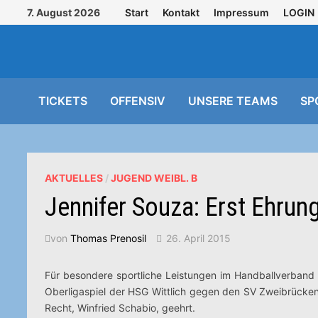
Zurück
7. August 2026
Start
Kontakt
Impressum
LOGIN
zum
Inhalt
TICKETS
OFFENSIV
UNSERE TEAMS
SP
AKTUELLES
/
JUGEND WEIBL. B
Jennifer Souza: Erst Ehrun
von
Thomas Prenosil
26. April 2015
Für besondere sportliche Leistungen im Handballverband
Oberligaspiel der HSG Wittlich gegen den SV Zweibrücke
Recht, Winfried Schabio, geehrt.