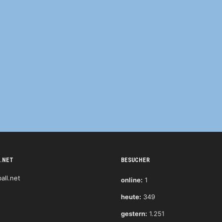
.NET
BESUCHER
online:
1
heute:
349
gestern:
1.251