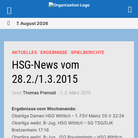
Zurück
7. August 2026
zum
MENÜ
Inhalt
AKTUELLES
/
ERGEBNISSE
/
SPIELBERICHTE
HSG-News vom
28.2./1.3.2015
von
Thomas Prenosil
2. März 2015
Ergebnisse vom Wochenende:
Oberliga Damen HSG Wittlich – 1. FSV Mainz 05 II 32:24
Oberliga weibl. B-Jug. HSG Wittlich – SG TSG/DJK
Bretzenheim 17:16
Oberliga weibl. B-Jug. JSG Boudenheim – HSG Wittlich