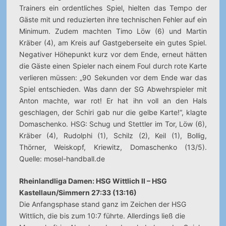
Trainers ein ordentliches Spiel, hielten das Tempo der
Gäste mit und reduzierten ihre technischen Fehler auf ein
Minimum. Zudem machten Timo Löw (6) und Martin
Kräber (4), am Kreis auf Gastgeberseite ein gutes Spiel.
Negativer Höhepunkt kurz vor dem Ende, erneut hätten
die Gäste einen Spieler nach einem Foul durch rote Karte
verlieren müssen: „90 Sekunden vor dem Ende war das
Spiel entschieden. Was dann der SG Abwehrspieler mit
Anton machte, war rot! Er hat ihn voll an den Hals
geschlagen, der Schiri gab nur die gelbe Karte!“, klagte
Domaschenko. HSG: Schug und Stettler im Tor, Löw (6),
Kräber (4), Rudolphi (1), Schilz (2), Keil (1), Bollig,
Thörner, Weiskopf, Kriewitz, Domaschenko (13/5).
Quelle: mosel-handball.de
Rheinlandliga Damen: HSG Wittlich II – HSG
Kastellaun/Simmern 27:33 (13:16)
Die Anfangsphase stand ganz im Zeichen der HSG
Wittlich, die bis zum 10:7 führte. Allerdings ließ die