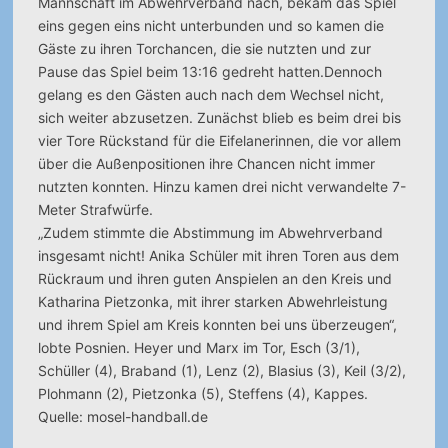
Mannschaft im Abwehrverband nach, bekam das Spiel
eins gegen eins nicht unterbunden und so kamen die
Gäste zu ihren Torchancen, die sie nutzten und zur
Pause das Spiel beim 13:16 gedreht hatten.Dennoch
gelang es den Gästen auch nach dem Wechsel nicht,
sich weiter abzusetzen. Zunächst blieb es beim drei bis
vier Tore Rückstand für die Eifelanerinnen, die vor allem
über die Außenpositionen ihre Chancen nicht immer
nutzten konnten. Hinzu kamen drei nicht verwandelte 7-
Meter Strafwürfe.
„Zudem stimmte die Abstimmung im Abwehrverband
insgesamt nicht! Anika Schüler mit ihren Toren aus dem
Rückraum und ihren guten Anspielen an den Kreis und
Katharina Pietzonka, mit ihrer starken Abwehrleistung
und ihrem Spiel am Kreis konnten bei uns überzeugen“,
lobte Posnien. Heyer und Marx im Tor, Esch (3/1),
Schüller (4), Braband (1), Lenz (2), Blasius (3), Keil (3/2),
Plohmann (2), Pietzonka (5), Steffens (4), Kappes.
Quelle: mosel-handball.de