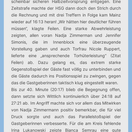
scheinbar sicheren Halbzeitvorsprung entgegen. Eine
Zeitstrafe machte der HSG dann doch den Strich durch
die Rechnung und mit drei Treffern in Folge kam Mainz
wieder auf 16:13 heran! „Wir hätten hier deutlicher führen
müssen“, klagte Feilen. Eine starke Abwehrleistung
zeigten, allen voran Nadja Zimmerman und Jennifer
Simonis, die im Innenblock eine überzeugende
Vorstellung gaben und auch Torfrau Nicole Ruppert,
lieferte eine „ansprechende Torhüterleistung“ (Zitat
Feilen) ab. Dazu gelang es, das extrem starke
Gegenstoßspiel der Gäste fast völlig zu unterbinden und
die Gäste dadurch ins Positionsspiel zu zwingen, gegen
das die Gastgeberinnen taktisch klug eingestellt waren.
Bis zur 40. Minute (20:17) blieb die Begegnung offen,
dann setzte sich Wittlich kontinuierlich über 24:18 auf
27:21 ab. Im Angriff machte sich vor allem das Mitwirken
von Nadja Zimmermann positiv bemerkbar, die für viel
Druck sorgte und auch das Parallelstoßspiel der
Gastgeberinnen verbesserte. Für die am Kreis fehlende
Irina Lukanowski zeigte Bianca Semrau eine gute