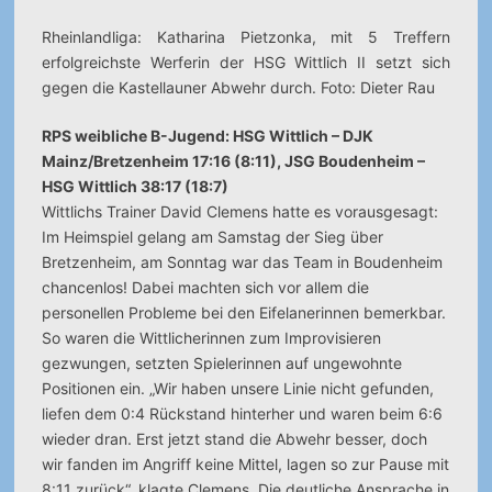
Rheinlandliga: Katharina Pietzonka, mit 5 Treffern
erfolgreichste Werferin der HSG Wittlich II setzt sich
gegen die Kastellauner Abwehr durch. Foto: Dieter Rau
RPS weibliche B-Jugend: HSG Wittlich – DJK
Mainz/Bretzenheim 17:16 (8:11), JSG Boudenheim –
HSG Wittlich 38:17 (18:7)
Wittlichs Trainer David Clemens hatte es vorausgesagt:
Im Heimspiel gelang am Samstag der Sieg über
Bretzenheim, am Sonntag war das Team in Boudenheim
chancenlos! Dabei machten sich vor allem die
personellen Probleme bei den Eifelanerinnen bemerkbar.
So waren die Wittlicherinnen zum Improvisieren
gezwungen, setzten Spielerinnen auf ungewohnte
Positionen ein. „Wir haben unsere Linie nicht gefunden,
liefen dem 0:4 Rückstand hinterher und waren beim 6:6
wieder dran. Erst jetzt stand die Abwehr besser, doch
wir fanden im Angriff keine Mittel, lagen so zur Pause mit
8:11 zurück“, klagte Clemens. Die deutliche Ansprache in