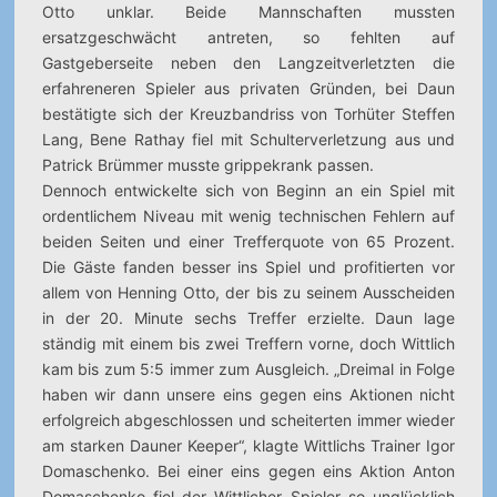
Otto unklar. Beide Mannschaften mussten
ersatzgeschwächt antreten, so fehlten auf
Gastgeberseite neben den Langzeitverletzten die
erfahreneren Spieler aus privaten Gründen, bei Daun
bestätigte sich der Kreuzbandriss von Torhüter Steffen
Lang, Bene Rathay fiel mit Schulterverletzung aus und
Patrick Brümmer musste grippekrank passen.
Dennoch entwickelte sich von Beginn an ein Spiel mit
ordentlichem Niveau mit wenig technischen Fehlern auf
beiden Seiten und einer Trefferquote von 65 Prozent.
Die Gäste fanden besser ins Spiel und profitierten vor
allem von Henning Otto, der bis zu seinem Ausscheiden
in der 20. Minute sechs Treffer erzielte. Daun lage
ständig mit einem bis zwei Treffern vorne, doch Wittlich
kam bis zum 5:5 immer zum Ausgleich. „Dreimal in Folge
haben wir dann unsere eins gegen eins Aktionen nicht
erfolgreich abgeschlossen und scheiterten immer wieder
am starken Dauner Keeper“, klagte Wittlichs Trainer Igor
Domaschenko. Bei einer eins gegen eins Aktion Anton
Domaschenko fiel der Wittlicher Spieler so unglücklich