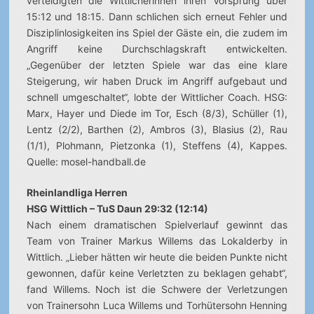
verteidigten die Wittlicherinnen ihren Vorsprung über
15:12 und 18:15. Dann schlichen sich erneut Fehler und
Disziplinlosigkeiten ins Spiel der Gäste ein, die zudem im
Angriff keine Durchschlagskraft entwickelten.
„Gegenüber der letzten Spiele war das eine klare
Steigerung, wir haben Druck im Angriff aufgebaut und
schnell umgeschaltet“, lobte der Wittlicher Coach. HSG:
Marx, Hayer und Diede im Tor, Esch (8/3), Schüller (1),
Lentz (2/2), Barthen (2), Ambros (3), Blasius (2), Rau
(1/1), Plohmann, Pietzonka (1), Steffens (4), Kappes.
Quelle: mosel-handball.de
Rheinlandliga Herren
HSG Wittlich – TuS Daun 29:32 (12:14)
Nach einem dramatischen Spielverlauf gewinnt das
Team von Trainer Markus Willems das Lokalderby in
Wittlich. „Lieber hätten wir heute die beiden Punkte nicht
gewonnen, dafür keine Verletzten zu beklagen gehabt“,
fand Willems. Noch ist die Schwere der Verletzungen
von Trainersohn Luca Willems und Torhütersohn Henning