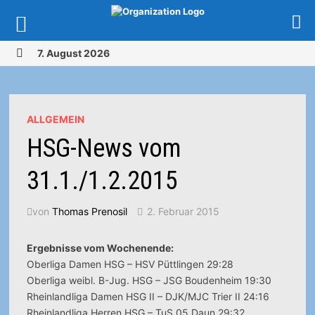
Zurück
7. August 2026
zum
MENÜ
Inhalt
ALLGEMEIN
HSG-News vom
31.1./1.2.2015
von
Thomas Prenosil
2. Februar 2015
Ergebnisse vom Wochenende:
Oberliga Damen HSG – HSV Püttlingen 29:28
Oberliga weibl. B-Jug. HSG – JSG Boudenheim 19:30
Rheinlandliga Damen HSG II – DJK/MJC Trier II 24:16
Rheinlandliga Herren HSG – TuS 05 Daun 29:32