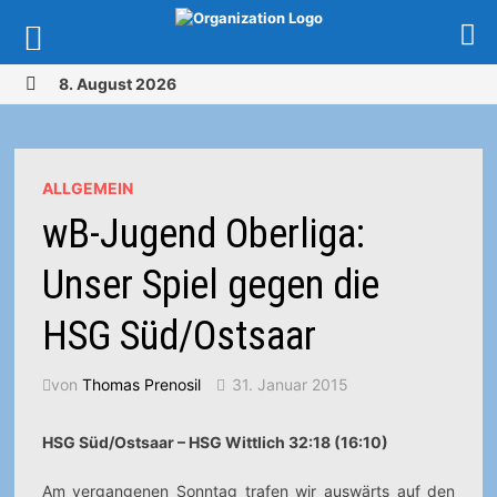
Zurück
8. August 2026
zum
MENÜ
Inhalt
ALLGEMEIN
wB-Jugend Oberliga:
Unser Spiel gegen die
HSG Süd/Ostsaar
von
Thomas Prenosil
31. Januar 2015
HSG Süd/Ostsaar – HSG Wittlich 32:18 (16:10)
Am vergangenen Sonntag trafen wir auswärts auf den