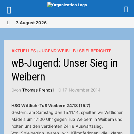
Zurück
7. August 2026
zum
MENÜ
Inhalt
AKTUELLES
/
JUGEND WEIBL. B
/
SPIELBERICHTE
wB-Jugend: Unser Sieg in
Weibern
von
Thomas Prenosil
17. November 2014
HSG Wittlich-TuS Weibern 24:18 (15:7)
Gestern, am Samstag den 15.11.14, spielten wir Wittlicher
Mädels um 17:00 Uhr gegen TuS Weibern in Weibern und
holten uns den verdienten 24:18 Auswärtssieg.
Vor Spielbeginn waren wir Kämpferinnen die klaren