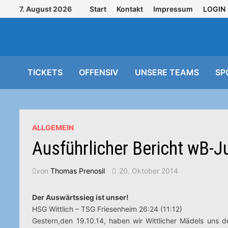
Zurück
7. August 2026
Start
Kontakt
Impressum
LOGIN
zum
Inhalt
TICKETS
OFFENSIV
UNSERE TEAMS
SP
ALLGEMEIN
Ausführlicher Bericht wB-J
von
Thomas Prenosil
20. Oktober 2014
Der Auswärtssieg ist unser!
HSG Wittlich – TSG Friesenheim 26:24 (11:12)
Gestern,den 19.10.14, haben wir Wittlicher Mädels uns