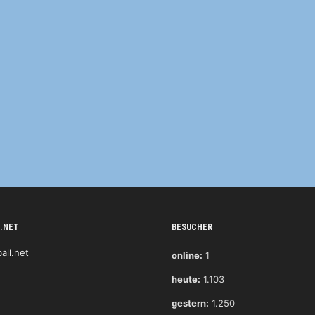
.NET
BESUCHER
online:
1
heute:
1.103
gestern:
1.250