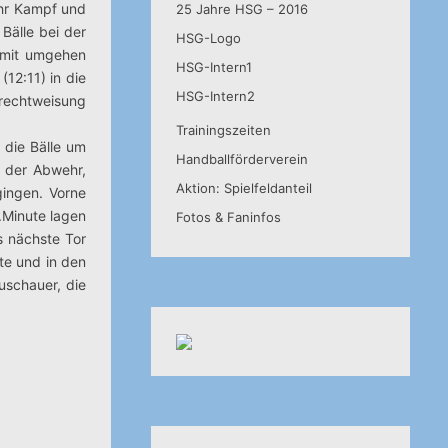
mehr Kampf und
25 Jahre HSG – 2016
Bälle bei der
HSG-Logo
damit umgehen
HSG-Intern1
12:11) in die
HSG-Intern2
urechtweisung
Trainingszeiten
 die Bälle um
Handballförderverein
n der Abwehr,
Aktion: Spielfeldanteil
gingen. Vorne
.Minute lagen
Fotos & Faninfos
s nächste Tor
ite und in den
uschauer, die