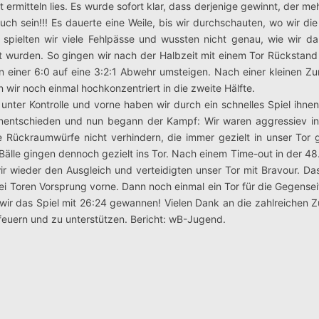
t ermitteln lies. Es wurde sofort klar, dass derjenige gewinnt, der 
h sein!!! Es dauerte eine Weile, bis wir durchschauten, wo wir die 
it spielten wir viele Fehlpässe und wussten nicht genau, wie wir 
 wurden. So gingen wir nach der Halbzeit mit einem Tor Rückstand (
on einer 6:0 auf eine 3:2:1 Abwehr umsteigen. Nach einer kleinen Z
en wir noch einmal hochkonzentriert in die zweite Hälfte.
 unter Kontrolle und vorne haben wir durch ein schnelles Spiel ihnen
 unentschieden und nun begann der Kampf: Wir waren aggressiev i
 Rückraumwürfe nicht verhindern, die immer gezielt in unser Tor 
Bälle gingen dennoch gezielt ins Tor. Nach einem Time-out in der 48
ir wieder den Ausgleich und verteidigten unser Tor mit Bravour. Da
zwei Toren Vorsprung vorne. Dann noch einmal ein Tor für die Gegense
 wir das Spiel mit 26:24 gewannen! Vielen Dank an die zahlreichen Z
feuern und zu unterstützen. Bericht: wB-Jugend.