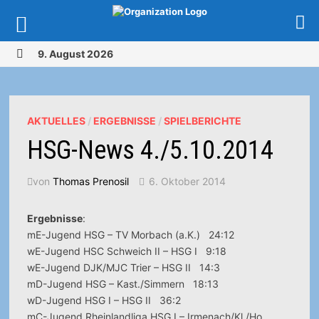
Zurück
9. August 2026
zum
MENÜ
Inhalt
AKTUELLES
/
ERGEBNISSE
/
SPIELBERICHTE
HSG-News 4./5.10.2014
von
Thomas Prenosil
6. Oktober 2014
Ergebnisse
:
mE-Jugend HSG – TV Morbach (a.K.) 24:12
wE-Jugend HSC Schweich II – HSG I 9:18
wE-Jugend DJK/MJC Trier – HSG II 14:3
mD-Jugend HSG – Kast./Simmern 18:13
wD-Jugend HSG I – HSG II 36:2
mC-Jugend Rheinlandliga HSG I – Irmenach/Kl./Ho.