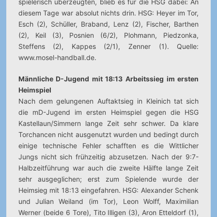
spielerisch überzeugten, blieb es für die HSG dabei: An
diesem Tage war absolut nichts drin. HSG: Heyer im Tor,
Esch (2), Schüller, Braband, Lenz (2), Fischer, Barthen
(2), Keil (3), Posnien (6/2), Plohmann, Piedzonka,
Steffens (2), Kappes (2/1), Zenner (1). Quelle:
www.mosel-handball.de.
Männliche D-Jugend mit 18:13 Arbeitssieg im ersten
Heimspiel
Nach dem gelungenen Auftaktsieg in Kleinich tat sich
die mD-Jugend im ersten Heimspiel gegen die HSG
Kastellaun/Simmern lange Zeit sehr schwer. Da klare
Torchancen nicht ausgenutzt wurden und bedingt durch
einige technische Fehler schafften es die Wittlicher
Jungs nicht sich frühzeitig abzusetzen. Nach der 9:7-
Halbzeitführung war auch die zweite Hälfte lange Zeit
sehr ausgeglichen; erst zum Spielende wurde der
Heimsieg mit 18:13 eingefahren. HSG: Alexander Schenk
und Julian Weiland (im Tor), Leon Wolff, Maximilian
Werner (beide 6 Tore), Tito Illigen (3), Aron Etteldorf (1),