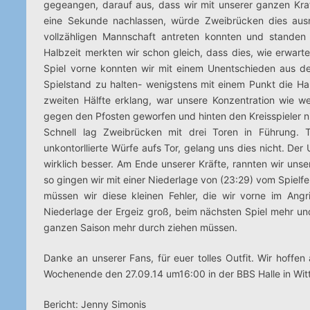
gegeangen, darauf aus, dass wir mit unserer ganzen Kra
eine Sekunde nachlassen, würde Zweibrücken dies ausn
vollzähligen Mannschaft antreten konnten und stande
Halbzeit merkten wir schon gleich, dass dies, wie erwart
Spiel vorne konnten wir mit einem Unentschieden aus d
Spielstand zu halten- wenigstens mit einem Punkt die Hal
zweiten Hälfte erklang, war unsere Konzentration wie w
gegen den Pfosten geworfen und hinten den Kreisspieler ni
Schnell lag Zweibrücken mit drei Toren in Führung. 
unkontorllierte Würfe aufs Tor, gelang uns dies nicht. D
wirklich besser. Am Ende unserer Kräfte, rannten wir unse
so gingen wir mit einer Niederlage von (23:29) vom Spielfe
müssen wir diese kleinen Fehler, die wir vorne im Angr
Niederlage der Ergeiz groß, beim nächsten Spiel mehr un
ganzen Saison mehr durch ziehen müssen.
Danke an unserer Fans, für euer tolles Outfit. Wir hof
Wochenende den 27.09.14 um16:00 in der BBS Halle in Wittli
Bericht: Jenny Simonis