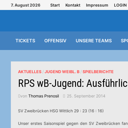
Zurück
7. August 2026
Start
Kontakt
Impressum
LOGIN
zum
Inhalt
TICKETS
OFFENSIV
UNSERE TEAMS
SP
AKTUELLES
/
JUGEND WEIBL. B
/
SPIELBERICHTE
RPS wB-Jugend: Ausführlich
von
Thomas Prenosil
25. September 2014
SV Zweibrücken HSG Wittlich 29 : 23 (16 : 16)
Unser erstes Saisonspiel gegen den SV Zweibrücken
fan