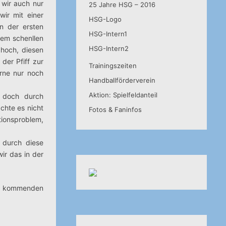
 wir auch nur
25 Jahre HSG – 2016
ir mit einer
HSG-Logo
n der ersten
HSG-Intern1
nem schenllen
HSG-Intern2
hoch, diesen
der Pfiff zur
Trainingszeiten
orne nur noch
Handballförderverein
Aktion: Spielfeldanteil
, doch durch
chte es nicht
Fotos & Faninfos
tionsproblem,
t durch diese
ir das in der
 am kommenden