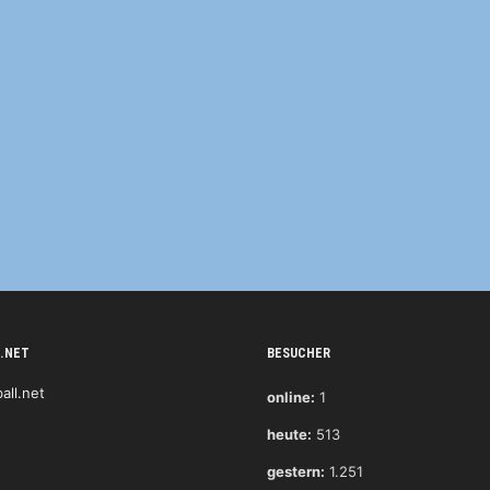
.NET
BESUCHER
online:
1
heute:
513
gestern:
1.251