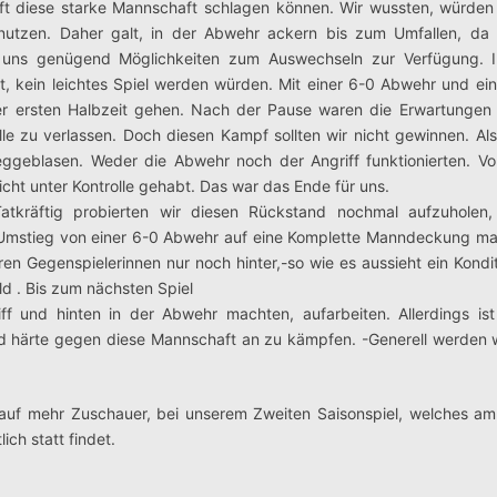
ft diese starke Mannschaft schlagen können. Wir wussten, würden
utzen. Daher galt, in der Abwehr ackern bis zum Umfallen, da w
n uns genügend Möglichkeiten zum Auswechseln zur Verfügung. I
et, kein leichtes Spiel werden würden. Mit einer 6-0 Abwehr und ei
er ersten Halbzeit gehen. Nach der Pause waren die Erwartungen 
le zu verlassen. Doch diesen Kampf sollten wir nicht gewinnen. Als 
eggeblasen. Weder die Abwehr noch der Angriff funktionierten. V
cht unter Kontrolle gehabt. Das war das Ende für uns.
Tatkräftig probierten wir diesen Rückstand nochmal aufzuholen
er Umstieg von einer 6-0 Abwehr auf eine Komplette Manndeckung ma
ren Gegenspielerinnen nur noch hinter,-so wie es aussieht ein Kondi
ld . Bis zum nächsten Spiel
iff und hinten in der Abwehr machten, aufarbeiten. Allerdings is
d härte gegen diese Mannschaft an zu kämpfen. -Generell werden w
fen auf mehr Zuschauer, bei unserem Zweiten Saisonspiel, welches
ch statt findet.