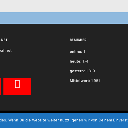
.NET
BESUCHER
online:
1
heute:
174
gestern:
1.319
Mittelwert:
1.951
ies. Wenn Du die Website weiter nutzt, gehen wir von Deinem Einverst