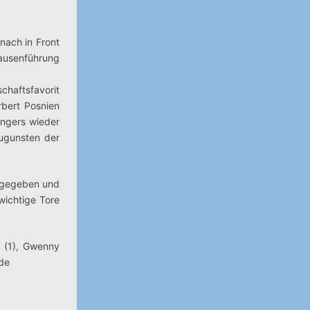
nach in Front
Pausenführung
chaftsfavorit
bert Posnien
Engers wieder
zugunsten der
ufgegeben und
wichtige Tore
r (1), Gwenny
.de