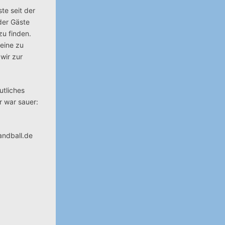
te seit der
der Gäste
zu finden.
 eine zu
wir zur
utliches
r war sauer:
handball.de