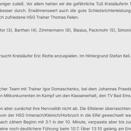
ger zuließ. Vor allem hatten wir die gefährliche TuS Kreisläuferin 
ch besser durch. Erwähnenswert auch die gute Schiedsrichterleistung
ich zufriedene HSG Trainer Thomas Feilen.
tor (3), Barthen (4), Zimmermann (9), Blasius, Packmohr (5), Simonis
cht Kreisläufer Eric Riotte anzuspielen. Im Hintergrund Stefan Keil.
tlicher Team mit Trainer Igor Domaschenko, bei dem Johannes Praed
en Mitkonkurrenten im Kampf um den Klassenerhalt, den TV Bad Ems
 aber zunächst ihre Nervosität nicht ab. Die Eifelaner überraschten
von der HSG Irmenach/Kleinich/Horbruch in die Eifel gewechselt w
e nach zähem Beginn mit 3:1 in der 10. Minute, verpasste aber bis z
ne noch deutlichere Führung beim 10:7. Über 13:10 gelang am En