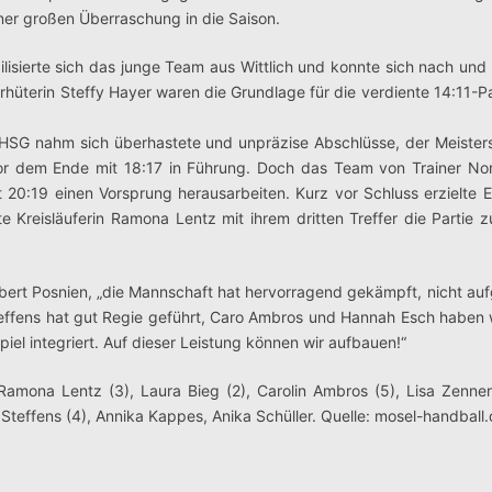
einer großen Überraschung in die Saison.
lisierte sich das junge Team aus Wittlich und konnte sich nach und 
rhüterin Steffy Hayer waren die Grundlage für die verdiente 14:11-
HSG nahm sich überhastete und unpräzise Abschlüsse, der Meisters
or dem Ende mit 18:17 in Führung. Doch das Team von Trainer Nor
t 20:19 einen Vorsprung herausarbeiten. Kurz vor Schluss erzielte 
Kreisläuferin Ramona Lentz mit ihrem dritten Treffer die Partie 
rbert Posnien, „die Mannschaft hat hervorragend gekämpft, nicht a
effens hat gut Regie geführt, Caro Ambros und Hannah Esch haben 
iel integriert. Auf dieser Leistung können wir aufbauen!“
amona Lentz (3), Laura Bieg (2), Carolin Ambros (5), Lisa Zenne
Steffens (4), Annika Kappes, Anika Schüller. Quelle: mosel-handball