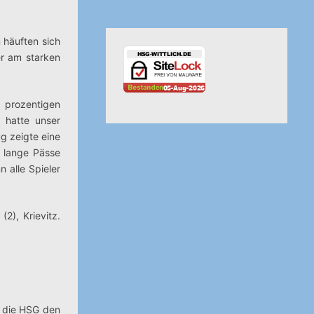
 häuften sich
er am starken
 prozentigen
 hatte unser
g zeigte eine
e lange Pässe
 alle Spieler
(2), Krievitz.
t die HSG den