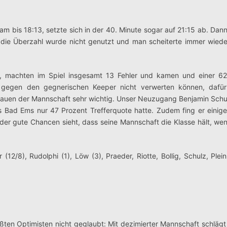
 bis 18:13, setzte sich in der 40. Minute sogar auf 21:15 ab. Dann
e, die Überzahl wurde nicht genutzt und man scheiterte immer wied
, machten im Spiel insgesamt 13 Fehler und kamen und einer 62
n gegen den gegnerischen Keeper nicht verwerten können, dafür
trauen der Mannschaft sehr wichtig. Unser Neuzugang Benjamin Schu
ss Bad Ems nur 47 Prozent Trefferquote hatte. Zudem fing er einig
r gute Chancen sieht, dass seine Mannschaft die Klasse hält, wenn
2/8), Rudolphi (1), Löw (3), Praeder, Riotte, Bollig, Schulz, Plein 
rößten Optimisten nicht geglaubt: Mit dezimierter Mannschaft schläg