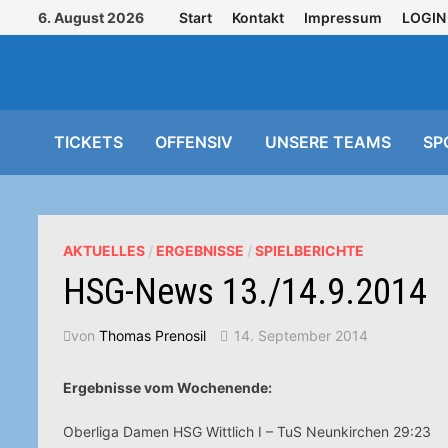
Zurück
6. August 2026
Start
Kontakt
Impressum
LOGIN
zum
Inhalt
TICKETS
OFFENSIV
UNSERE TEAMS
SP
AKTUELLES
/
ERGEBNISSE
/
SPIELBERICHTE
HSG-News 13./14.9.2014
von
Thomas Prenosil
14. September 2014
Ergebnisse vom Wochenende:
Oberliga Damen HSG Wittlich I – TuS Neunkirchen 29:23