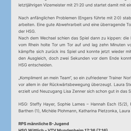
letztjährigen Vizemeister mit 21:20 und startet damit mit 
Nach anfänglichen Problemen (Engers führte mit 2:0) stabi
arbeiten. Eine gute Abwehrarbeit und eine überragende To
der HSG.
Nach dem Wechsel schien das Spiel dann zu kippen: die 
vom Rhein holte Tor um Tor auf und lag zehn Minuten v
kämpfte sich zurück ins Spiel und konnte jetzt wieder mi
den Ausgleich, doch zwei Sekunden vor dem Ende konnte 
HSG entscheiden.
„Kompliment an mein Team“, so ein zufriedener Trainer No
vor allem in der Rückwärtsbewegung überzeugt. Laura St
erzielt und Neuzugang Lisa Zenner sich schon gut in das Sp
HSG: Steffy Hayer, Sophie Lames – Hannah Esch (5/2), R
Barthen (1), Michèle Plohmann, Katharina Pietzonka, Laura 
RPS männliche B-Jugend
HSG Wittlich – VTV Mundenheim 17:36 (7:16)