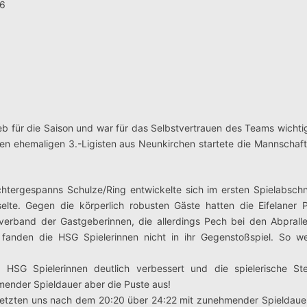
36
eb für die Saison und war für das Selbstvertrauen des Teams wichtig“
en ehemaligen 3.-Ligisten aus Neunkirchen startete die Mannschaft 
chtergespanns Schulze/Ring entwickelte sich im ersten Spielabschn
lte. Gegen die körperlich robusten Gäste hatten die Eifelaner P
verband der Gastgeberinnen, die allerdings Pech bei den Abprall
 fanden die HSG Spielerinnen nicht in ihr Gegenstoßspiel. So we
 HSG Spielerinnen deutlich verbessert und die spielerische St
mender Spieldauer aber die Puste aus!
 setzten uns nach dem 20:20 über 24:22 mit zunehmender Spieldauer