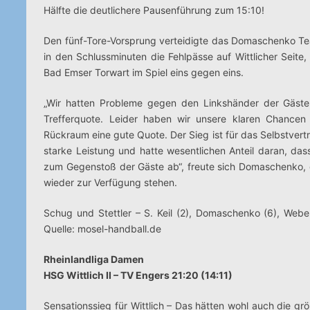
Hälfte die deutlichere Pausenführung zum 15:10!
Den fünf-Tore-Vorsprung verteidigte das Domaschenko Team
in den Schlussminuten die Fehlpässe auf Wittlicher Seit
Bad Emser Torwart im Spiel eins gegen eins.
„Wir hatten Probleme gegen den Linkshänder der Gäste
Trefferquote. Leider haben wir unsere klaren Chance
Rückraum eine gute Quote. Der Sieg ist für das Selbstver
starke Leistung und hatte wesentlichen Anteil daran, da
zum Gegenstoß der Gäste ab“, freute sich Domaschenko, de
wieder zur Verfügung stehen.
Schug und Stettler – S. Keil (2), Domaschenko (6), Weber (1
Quelle: mosel-handball.de
Rheinlandliga Damen
HSG Wittlich II – TV Engers 21:20 (14:11)
Sensationssieg für Wittlich – Das hätten wohl auch die g