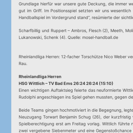
Grundlage hierfür war unsere gute Deckung, die immer weni
gut im Griff. Im Positionsspiel setzten wir uns wesentli
Handballspiel im Vordergrund stand“, resümierte der sichtl
Scharfbillig und Ruppert – Ambros, Flesch (2), Meeth, Moli
Lukanowski, Schenk (4). Quelle: mosel-handball.de
Rheinlandliga Herren: 12-facher Torschütze Nico Weber versu
Rau.
Rheinlandliga Herren
HSG Wittlich – TV Bad Ems 26:24 26:24 (15:10)
Einen wichtigen Auftaktsieg feierte das neuformierte Wit
Rudolphi angeschlagen ins Spiel gehen mussten, gegen d
Beide Teams gingen hochmotiviert in die Begegnung, legten
Neuzugang Torwart Benjamin Schug (26), der kurzfristig 
Spielberechtigung erst am Freitag vorlag. Wittlich führt
zwei vergebene Siebenmeter und eine Gegenstoßchance ei