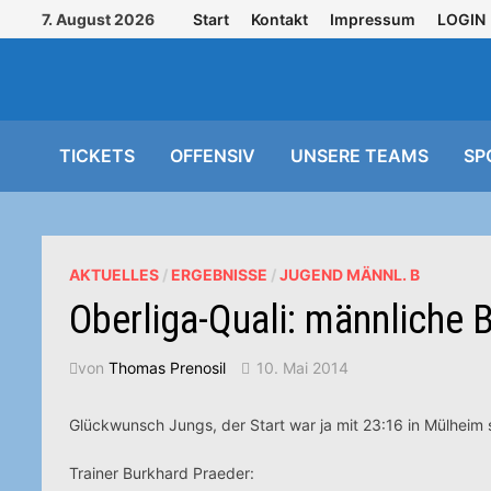
Zurück
7. August 2026
Start
Kontakt
Impressum
LOGIN
zum
Inhalt
TICKETS
OFFENSIV
UNSERE TEAMS
SP
AKTUELLES
/
ERGEBNISSE
/
JUGEND MÄNNL. B
Oberliga-Quali: männliche 
von
Thomas Prenosil
10. Mai 2014
Glückwunsch Jungs, der Start war ja mit 23:16 in Mülheim s
Trainer Burkhard Praeder: