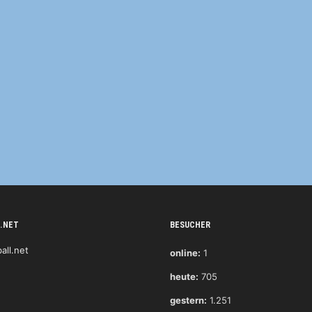
.NET
BESUCHER
online:
1
heute:
705
gestern:
1.251