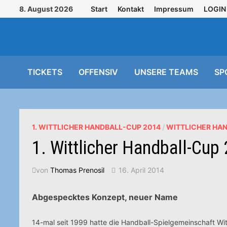
Zurück
8. August 2026
Start
Kontakt
Impressum
LOGIN
zum
Inhalt
TICKETS
OFFENSIV
UNSERE TEAMS
SP
1. WITTLICHER HANDBALL-CUP 2014
/
WITTLICHER HA
1. Wittlicher Handball-Cup
von
Thomas Prenosil
16. April 2014
Abgespecktes Konzept, neuer Name
14-mal seit 1999 hatte die Handball-Spielgemeinschaft Wit