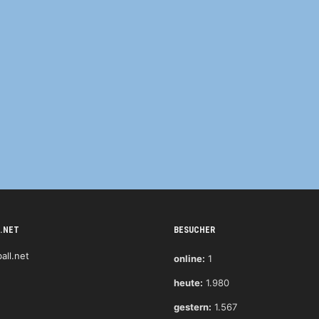
.NET
BESUCHER
online:
1
heute:
1.980
gestern:
1.567