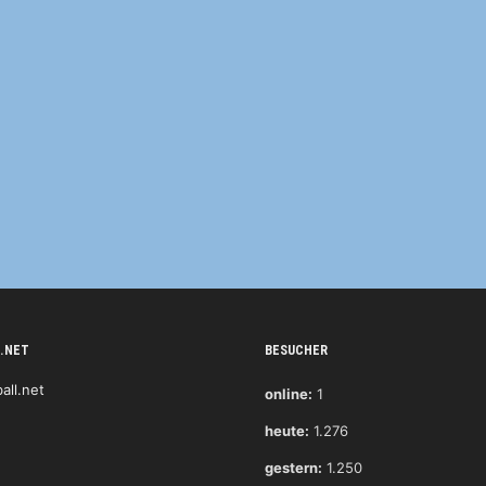
.NET
BESUCHER
online:
1
heute:
1.276
gestern:
1.250