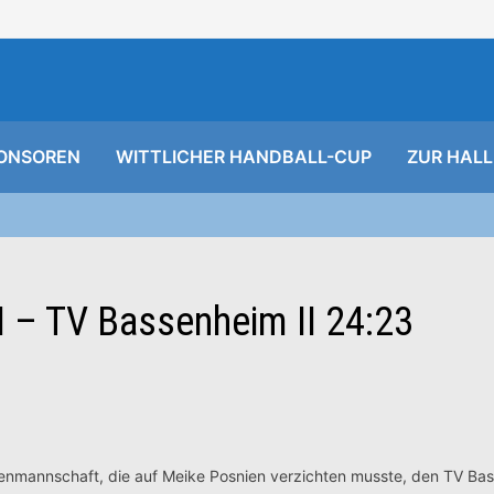
ONSOREN
WITTLICHER HANDBALL-CUP
ZUR HALL
I – TV Bassenheim II 24:23
enmannschaft, die auf Meike Posnien verzichten musste, den TV Bas