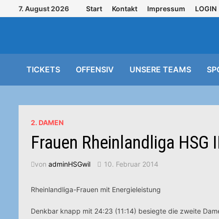
Zurück
7. August 2026
Start
Kontakt
Impressum
LOGIN
zum
Inhalt
TICKETS
OFFENSIV
UNSERE TEAMS
SP
2. DAMEN
Frauen Rheinlandliga HSG I
von
adminHSGwil
10. Februar 2014
Rheinlandliga-Frauen mit Energieleistung
Denkbar knapp mit 24:23 (11:14) besiegte die zweite Dam