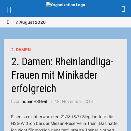
Zurück
7. August 2026
zum
MENÜ
Inhalt
2. DAMEN
2. Damen: Rheinlandliga-
Frauen mit Minikader
erfolgreich
von
adminHSGwil
18. November 2013
Einen so nicht erwarteten 21:18 (8:7) Sieg landete die
HSG Wittlich bei der Miezen-Reserve in Trier. „Das hätte
ich nicht für möglich gehalten“, urteilte Trainer Norbert