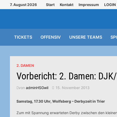
Zurück
7. August 2026
Start
Kontakt
Impressum
LOGIN
zum
Inhalt
TICKETS
OFFENSIV
UNSERE TEAMS
SP
2. DAMEN
Vorbericht: 2. Damen: DJK/
von
adminHSGwil
15. November 2013
Samstag, 17.30 Uhr, Wolfsberg – Derbyzeit in Trier
Zum mit Spannung erwarteten Derby zwischen den kleinen