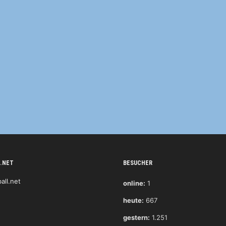
.NET
BESUCHER
online:
1
heute:
667
gestern:
1.251