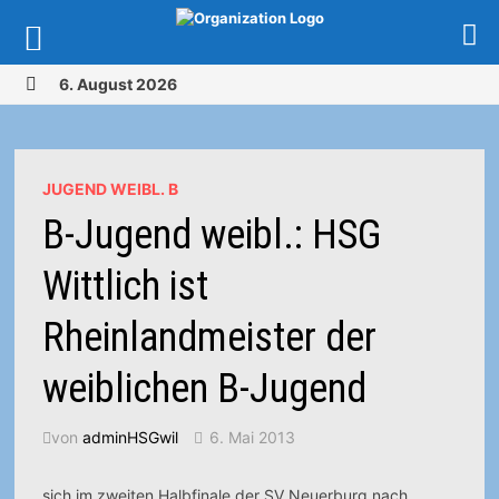
Zurück
6. August 2026
zum
MENÜ
Inhalt
JUGEND WEIBL. B
B-Jugend weibl.: HSG
Wittlich ist
Rheinlandmeister der
weiblichen B-Jugend
von
adminHSGwil
6. Mai 2013
sich im zweiten Halbfinale der SV Neuerburg nach