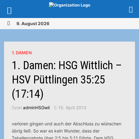
Zurück
9. August 2026
zum
MENÜ
Inhalt
1. DAMEN
1. Damen: HSG Wittlich –
HSV Püttlingen 35:25
(17:14)
von
adminHSGwil
15. April 2013
verloren gingen und auch der Abschluss zu wünschen
übrig ließ. So war es kein Wunder, dass der
Tabellenzehnte über 2:5 bis 5:11 führte. Dem HSG