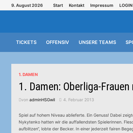
Zurück
9. August 2026
Start
Kontakt
Impressum
LOGIN
zum
Inhalt
TICKETS
OFFENSIV
UNSERE TEAMS
SP
1. DAMEN
1. Damen: Oberliga-Frauen
von
adminHSGwil
4. Februar 2013
Spiel auf hohem Niveau ablieferte. Ein Genuss! Dabei zei
Nykytenko hatten wir die auffallendsten Spielerinnen. Fl
aufblitzen“, lobte der Becker. In einer jederzeit fairen B