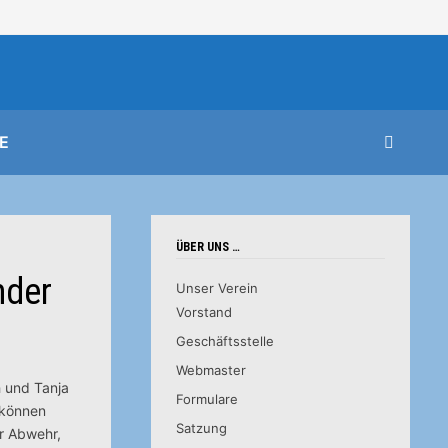
E
ÜBER UNS …
nder
Unser Verein
Vorstand
Geschäftsstelle
Webmaster
h und Tanja
Formulare
ekönnen
Satzung
er Abwehr,