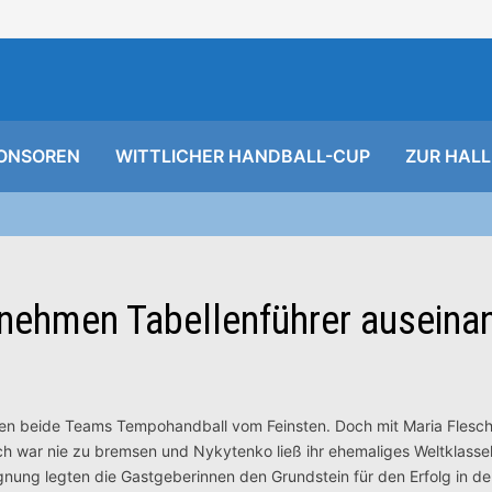
ONSOREN
WITTLICHER HANDBALL-CUP
ZUR HALL
 nehmen Tabellenführer auseina
gten beide Teams Tempohandball vom Feinsten. Doch mit Maria Flesc
esch war nie zu bremsen und Nykytenko ließ ihr ehemaliges Weltklass
egegnung legten die Gastgeberinnen den Grundstein für den Erfolg in d