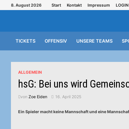
Zurück
8. August 2026
Start
Kontakt
Impressum
LOGIN
zum
Inhalt
TICKETS
OFFENSIV
UNSERE TEAMS
SP
ALLGEMEIN
hsG: Bei uns wird Gemeins
von
Zoe Eiden
16. April 2025
Ein Spieler macht keine Mannschaft und eine Mannschaf