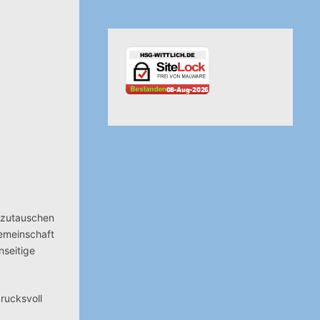
uszutauschen
Gemeinschaft
nseitige
drucksvoll