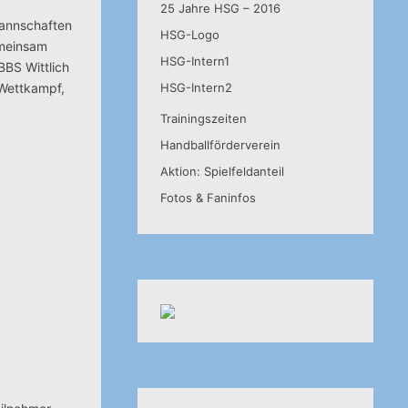
25 Jahre HSG – 2016
mannschaften
HSG-Logo
emeinsam
HSG-Intern1
BBS Wittlich
 Wettkampf,
HSG-Intern2
Trainingszeiten
Handballförderverein
Aktion: Spielfeldanteil
Fotos & Faninfos