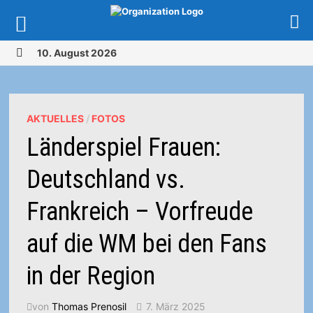
Zurück
10. August 2026
zum
MENÜ
Inhalt
AKTUELLES
/
FOTOS
Länderspiel Frauen:
Deutschland vs.
Frankreich – Vorfreude
auf die WM bei den Fans
in der Region
von
Thomas Prenosil
7. März 2025