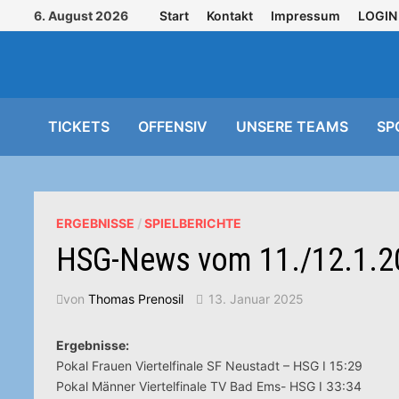
Zurück
6. August 2026
Start
Kontakt
Impressum
LOGIN
zum
Inhalt
TICKETS
OFFENSIV
UNSERE TEAMS
SP
ERGEBNISSE
/
SPIELBERICHTE
HSG-News vom 11./12.1.2
von
Thomas Prenosil
13. Januar 2025
Ergebnisse:
Pokal Frauen Viertelfinale SF Neustadt – HSG I 15:29
Pokal Männer Viertelfinale TV Bad Ems- HSG I 33:34