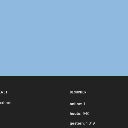
.NET
BESUCHER
online:
1
heute:
940
gestern:
1.319