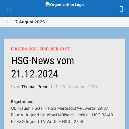
Zurück
7. August 2026
zum
MENÜ
Inhalt
ERGEBNISSE
/
SPIELBERICHTE
HSG-News vom
21.12.2024
von
Thomas Prenosil
23. Dezember 2024
Ergebnisse:
OL Frauen HSG II – HSG Mertesdorf-Ruwertal 29:37
RL mA-Jugend Handball Mülheim-Urmitz – HSG 38:49
RL wC-Jugend TV Wörth – HSG I 27:36