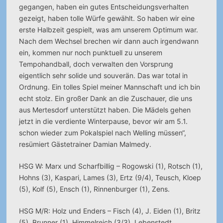
gegangen, haben ein gutes Entscheidungsverhalten
gezeigt, haben tolle Würfe gewählt. So haben wir eine
erste Halbzeit gespielt, was am unserem Optimum war.
Nach dem Wechsel brechen wir dann auch irgendwann
ein, kommen nur noch punktuell zu unserem
Tempohandball, doch verwalten den Vorsprung
eigentlich sehr solide und souverän. Das war total in
Ordnung. Ein tolles Spiel meiner Mannschaft und ich bin
echt stolz. Ein großer Dank an die Zuschauer, die uns
aus Mertesdorf unterstützt haben. Die Mädels gehen
jetzt in die verdiente Winterpause, bevor wir am 5.1.
schon wieder zum Pokalspiel nach Welling müssen“,
resümiert Gästetrainer Damian Malmedy.
HSG W: Marx und Scharfbillig – Rogowski (1), Rotsch (1),
Hohns (3), Kaspari, Lames (3), Ertz (9/4), Teusch, Kloep
(5), Kolf (5), Ensch (1), Rinnenburger (1), Zens.
HSG M/R: Holz und Enders – Fisch (4), J. Eiden (1), Britz
(5), Brunner (1), Himmelreich (3/3), Lebenstedt,