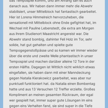
das Tempospiel kommt, und am Anfang sah es auch
danach aus. Wir haben dann immer mehr die Abwehr
stabilisiert, unser Mittelblock hat fantastisch gearbeitet.
Hier ist Lorena Himmelreich hervorzuheben, die
sensationell mit Mittelblock ohne Ende gefightet hat, im
Wechsel mit Pauline Lebenstedt, die extra am Morgen
aus ihrem Studienort Maastricht angereist war. Die
Abwehr stand bombig, dahinter Feli Holz im Tor, sehr
solide, hat gut gehalten und spielte gute
Tempogegenstoßpässe und so kamen wir immer wieder
über die erste und zweite Welle phantastisch in unser
Tempospiel und machen darüber alleine 12 Tore in der
ersten Hälfte. Dagegen ist Wittlich nicht wirklich etwas
eingefallen, sie haben dann mit einer Manndeckung
gegen Natalia Kierakowicz gearbeitet, was aber nur
punktuell funktioniert hat. da Natalia einen Bombentag
hatte und aus 13 Versuchen 12 Treffer erzielte. Großes
Kompliment an meinen gesamten Rückraum, der egal
wer gespielt hat, immer super gute Lösungen im eins
gegen eins Verhalten fand, sie sind super in die Tiefe