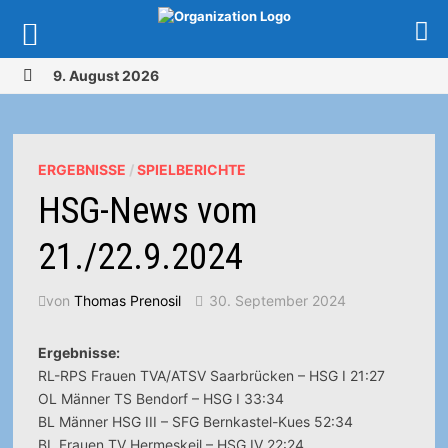
Zurück
9. August 2026
zum
MENÜ
Inhalt
ERGEBNISSE
/
SPIELBERICHTE
HSG-News vom
21./22.9.2024
von
Thomas Prenosil
30. September 2024
Ergebnisse:
RL-RPS Frauen TVA/ATSV Saarbrücken – HSG I 21:27
OL Männer TS Bendorf – HSG I 33:34
BL Männer HSG III – SFG Bernkastel-Kues 52:34
BL Frauen TV Hermeskeil – HSG IV 22:24