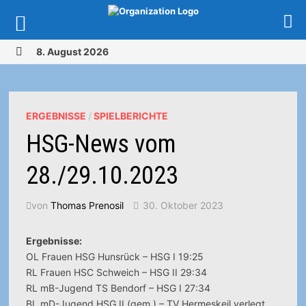
Zurück
8. August 2026
zum
MENÜ
Inhalt
ERGEBNISSE
/
SPIELBERICHTE
HSG-News vom
28./29.10.2023
von
Thomas Prenosil
30. Oktober 2023
Ergebnisse:
OL Frauen HSG Hunsrück – HSG I 19:25
RL Frauen HSC Schweich – HSG II 29:34
RL mB-Jugend TS Bendorf – HSG I 27:34
BL mD-Jugend HSG II (gem.) – TV Hermeskeil verlegt