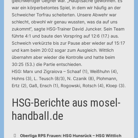
gleichwertiger Gegner war. „Hauptsache gewonnen. Es
war ein körperbetontes Spiel, in dem wir häufig an der
Schweicher Torfrau scheiterten. Unsere Abwehr war
schlecht, obwohl wir genau wussten, was da auf uns
zukommt“, sagte HSG-Trainer David Juncker. Sein Team
führte 4:1 und baute den Vorspring auf 12:6 (17.) aus.
Schweich verkürzte bis zur Pause aber wieder auf 15:17
und kam beim 20:02 sogar zum Ausgleich. Wittlich
übernahm aber wieder die Kontrolle und hatte beim
30:25 (53.) die Partie entschieden.
HSG: Marx und Zigraiova – Schaaf (1), Weißhuhn (4),
Hohns (3), L. Teusch (8/3), N. Czanik (8), Plohmann,
Ertz (2), Gaß, Ensch (1), Rogowski, Rotsch (4), Kloep (3).
HSG-Berichte aus mosel-
handball.de
Oberliga RPS Frauen: HSG Hunsrück – HSG Wittlich