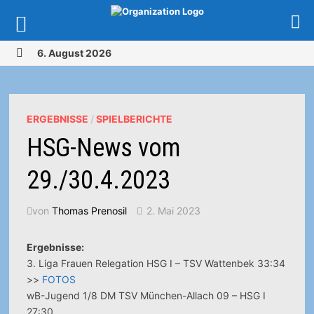
Zurück
6. August 2026
zum
MENÜ
Inhalt
ERGEBNISSE
/
SPIELBERICHTE
HSG-News vom
29./30.4.2023
von
Thomas Prenosil
2. Mai 2023
Ergebnisse:
3. Liga Frauen Relegation HSG I – TSV Wattenbek 33:34
>>
FOTOS
wB-Jugend 1/8 DM TSV München-Allach 09 – HSG I
27:30