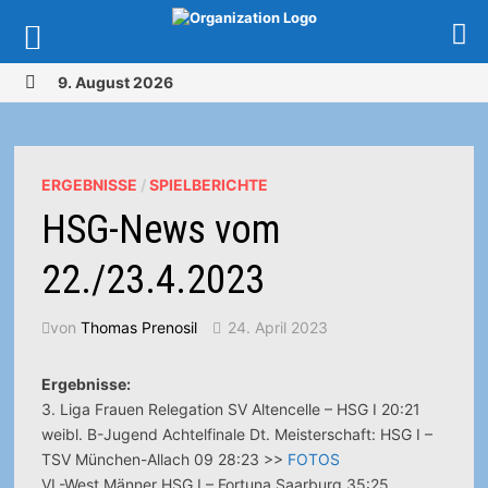
Zurück
9. August 2026
zum
MENÜ
Inhalt
ERGEBNISSE
/
SPIELBERICHTE
HSG-News vom
22./23.4.2023
von
Thomas Prenosil
24. April 2023
Ergebnisse:
3. Liga Frauen Relegation SV Altencelle – HSG I 20:21
weibl. B-Jugend Achtelfinale Dt. Meisterschaft: HSG I –
TSV München-Allach 09 28:23 >>
FOTOS
VL-West Männer HSG I – Fortuna Saarburg 35:25