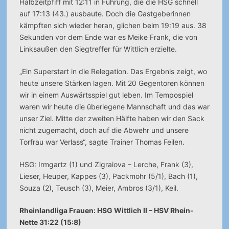
Halbzeitpfiff mit 12:11 in Führung, die die HSG schnell
auf 17:13 (43.) ausbaute. Doch die Gastgeberinnen
kämpften sich wieder heran, glichen beim 19:19 aus. 38
Sekunden vor dem Ende war es Meike Frank, die von
Linksaußen den Siegtreffer für Wittlich erzielte.
„Ein Superstart in die Relegation. Das Ergebnis zeigt, wo
heute unsere Stärken lagen. Mit 20 Gegentoren können
wir in einem Auswärtsspiel gut leben. Im Tempospiel
waren wir heute die überlegene Mannschaft und das war
unser Ziel. Mitte der zweiten Hälfte haben wir den Sack
nicht zugemacht, doch auf die Abwehr und unsere
Torfrau war Verlass“, sagte Trainer Thomas Feilen.
HSG: Irmgartz (1) und Zigraiova – Lerche, Frank (3),
Lieser, Heuper, Kappes (3), Packmohr (5/1), Bach (1),
Souza (2), Teusch (3), Meier, Ambros (3/1), Keil.
Rheinlandliga Frauen: HSG Wittlich II – HSV Rhein-
Nette 31:22 (15:8)