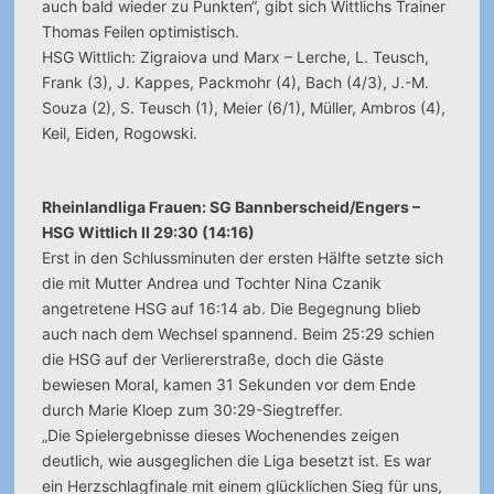
auch bald wieder zu Punkten“, gibt sich Wittlichs Trainer
Thomas Feilen optimistisch.
HSG Wittlich: Zigraiova und Marx – Lerche, L. Teusch,
Frank (3), J. Kappes, Packmohr (4), Bach (4/3), J.-M.
Souza (2), S. Teusch (1), Meier (6/1), Müller, Ambros (4),
Keil, Eiden, Rogowski.
Rheinlandliga Frauen: SG Bannberscheid/Engers –
HSG Wittlich II 29:30 (14:16)
Erst in den Schlussminuten der ersten Hälfte setzte sich
die mit Mutter Andrea und Tochter Nina Czanik
angetretene HSG auf 16:14 ab. Die Begegnung blieb
auch nach dem Wechsel spannend. Beim 25:29 schien
die HSG auf der Verliererstraße, doch die Gäste
bewiesen Moral, kamen 31 Sekunden vor dem Ende
durch Marie Kloep zum 30:29-Siegtreffer.
„Die Spielergebnisse dieses Wochenendes zeigen
deutlich, wie ausgeglichen die Liga besetzt ist. Es war
ein Herzschlagfinale mit einem glücklichen Sieg für uns,