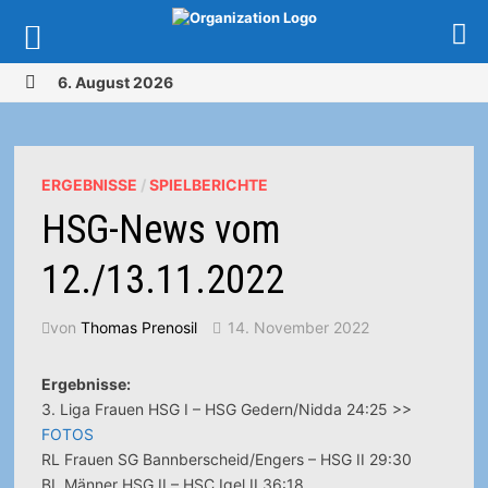
Zurück
6. August 2026
zum
MENÜ
Inhalt
ERGEBNISSE
/
SPIELBERICHTE
HSG-News vom
12./13.11.2022
von
Thomas Prenosil
14. November 2022
Ergebnisse:
3. Liga Frauen HSG I – HSG Gedern/Nidda 24:25 >>
FOTOS
RL Frauen SG Bannberscheid/Engers – HSG II 29:30
BL Männer HSG II – HSC Igel II 36:18