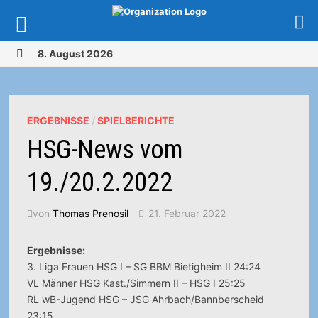
Zurück
8. August 2026
zum
MENÜ
Inhalt
ERGEBNISSE
/
SPIELBERICHTE
HSG-News vom
19./20.2.2022
von
Thomas Prenosil
21. Februar 2022
Ergebnisse:
3. Liga Frauen HSG I – SG BBM Bietigheim II 24:24
VL Männer HSG Kast./Simmern II – HSG I 25:25
RL wB-Jugend HSG – JSG Ahrbach/Bannberscheid
23:15