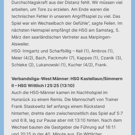
Durchschlagskraft aus der Distanz fehlt. Wir müssen viel
arbeiten, um Tore zu erzielen. Am Ende waren die
technischen Fehler in unserem Angriffsspiel zu viel. Das
Spiel war ein Wechselbach der Gefühle“, sagte Feilen. Im
nächsten Heimspiel empfängt die HSG am Samstag, 5.
März den saarländischen Vertreter aus Marpingen-
Alsweiler.
HSG: Irmgartz und Scharfbillig – Keil (1), Ambros (1),
Meier (4/2), Bach, Packmohr (7), Kappes (1), Czanik (3),
Schieke (2), Lukanowski (1), Kucher (4/2), Frank.
Verbandsliga-West Männer: HSG Kastellaun/Simmern
II – HSG Wittlich I 25:25 (13:10)
Auch die HSG-Männer kamen im Nachholspiel im
Hunsrück zu einem Remis. Die Mannschaft von Trainer
Frank Staskewitz lief anfangs einem Rückstand
hinterher, drehte dann zwischenzeitlich das Spiel auf 5:7
und 6:8, lag zur Pause aber mit 13:10 hinten. Nach dem
Wechsel bauten die Gastgeber die Führung auf 16:11
und 20:15 in der 40. Minute aus. Ein Wittlicher