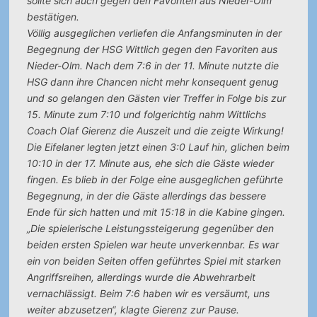
sollte sich auch gegen den Favoriten aus Nieder-Olm
bestätigen.
Völlig ausgeglichen verliefen die Anfangsminuten in der
Begegnung der HSG Wittlich gegen den Favoriten aus
Nieder-Olm. Nach dem 7:6 in der 11. Minute nutzte die
HSG dann ihre Chancen nicht mehr konsequent genug
und so gelangen den Gästen vier Treffer in Folge bis zur
15. Minute zum 7:10 und folgerichtig nahm Wittlichs
Coach Olaf Gierenz die Auszeit und die zeigte Wirkung!
Die Eifelaner legten jetzt einen 3:0 Lauf hin, glichen beim
10:10 in der 17. Minute aus, ehe sich die Gäste wieder
fingen. Es blieb in der Folge eine ausgeglichen geführte
Begegnung, in der die Gäste allerdings das bessere
Ende für sich hatten und mit 15:18 in die Kabine gingen.
„Die spielerische Leistungssteigerung gegenüber den
beiden ersten Spielen war heute unverkennbar. Es war
ein von beiden Seiten offen geführtes Spiel mit starken
Angriffsreihen, allerdings wurde die Abwehrarbeit
vernachlässigt. Beim 7:6 haben wir es versäumt, uns
weiter abzusetzen“, klagte Gierenz zur Pause.