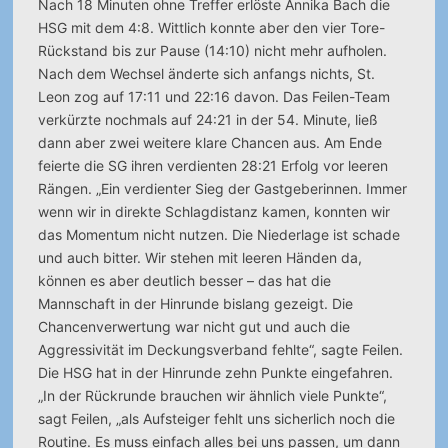
Nach 18 Minuten ohne Treffer erlöste Annika Bach die
HSG mit dem 4:8. Wittlich konnte aber den vier Tore-
Rückstand bis zur Pause (14:10) nicht mehr aufholen.
Nach dem Wechsel änderte sich anfangs nichts, St.
Leon zog auf 17:11 und 22:16 davon. Das Feilen-Team
verkürzte nochmals auf 24:21 in der 54. Minute, ließ
dann aber zwei weitere klare Chancen aus. Am Ende
feierte die SG ihren verdienten 28:21 Erfolg vor leeren
Rängen. „Ein verdienter Sieg der Gastgeberinnen. Immer
wenn wir in direkte Schlagdistanz kamen, konnten wir
das Momentum nicht nutzen. Die Niederlage ist schade
und auch bitter. Wir stehen mit leeren Händen da,
können es aber deutlich besser – das hat die
Mannschaft in der Hinrunde bislang gezeigt. Die
Chancenverwertung war nicht gut und auch die
Aggressivität im Deckungsverband fehlte“, sagte Feilen.
Die HSG hat in der Hinrunde zehn Punkte eingefahren.
„In der Rückrunde brauchen wir ähnlich viele Punkte“,
sagt Feilen, „als Aufsteiger fehlt uns sicherlich noch die
Routine. Es muss einfach alles bei uns passen, um dann