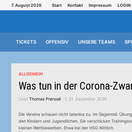
Zurück
7. August 2026
Start
Kontakt
Impressum
LOGIN
zum
Inhalt
TICKETS
OFFENSIV
UNSERE TEAMS
SP
ALLGEMEIN
Was tun in der Corona-Zw
von
Thomas Prenosil
21. Dezember 2020
Die Vereine schauen nicht tatenlos zu. Im Gegenteil. Übu
den Kindern und Jugendlichen. Sie verschicken Trainingsv
kleinen Wettbewerben.
Etwa bei der HSG Wittlich.