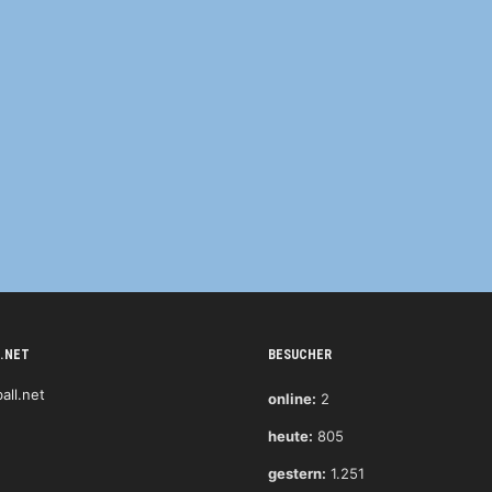
.NET
BESUCHER
online:
2
heute:
805
gestern:
1.251