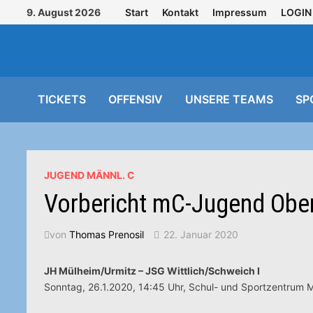
Zurück
9. August 2026
Start
Kontakt
Impressum
LOGIN
zum
Inhalt
TICKETS
OFFENSIV
UNSERE TEAMS
SP
JUGEND MÄNNL. C
Vorbericht mC-Jugend Ober
von
Thomas Prenosil
22. Januar 2020
JH Mülheim/Urmitz – JSG Wittlich/Schweich I
Sonntag, 26.1.2020, 14:45 Uhr, Schul- und Sportzentrum 