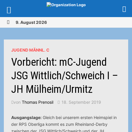
Zurück
9. August 2026
zum
MENÜ
Inhalt
JUGEND MÄNNL. C
Vorbericht: mC-Jugend
JSG Wittlich/Schweich I –
JH Mülheim/Urmitz
von
Thomas Prenosil
18. September 2019
Ausgangslage:
Gleich bei unserem ersten Heimspiel in
der RPS Oberliga kommt es zum Rheinland-Derby
zwischen der JSG Wittlich/Schweich und der JH