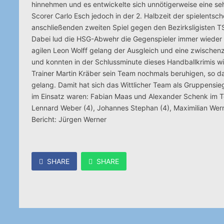
hinnehmen und es entwickelte sich unnötigerweise eine s
Scorer Carlo Esch jedoch in der 2. Halbzeit der spielentsc
anschließenden zweiten Spiel gegen den Bezirksligisten T
Dabei lud die HSG-Abwehr die Gegenspieler immer wieder 
agilen Leon Wolff gelang der Ausgleich und eine zwischen
und konnten in der Schlussminute dieses Handballkrimis 
Trainer Martin Kräber sein Team nochmals beruhigen, so da
gelang. Damit hat sich das Wittlicher Team als Gruppensie
im Einsatz waren: Fabian Maas und Alexander Schenk im Tor,
Lennard Weber (4), Johannes Stephan (4), Maximilian Werner
Bericht: Jürgen Werner
SHARE
SHARE