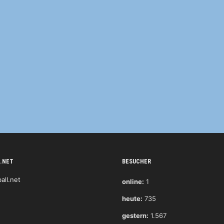
.NET
BESUCHER
online:
1
heute:
735
gestern:
1.567