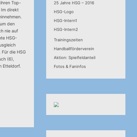
ihren Top-
25 Jahre HSG – 2016
 Im direkt
HSG-Logo
 hinnehmen.
HSG-Intern1
r um den
HSG-Intern2
h nie auf
nte HSG-
Trainingszeiten
usgleich
Handballförderverein
. Für die HSG
Aktion: Spielfeldanteil
sch (6),
 Etteldorf.
Fotos & Faninfos