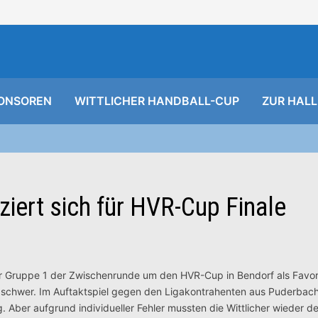
ONSOREN
WITTLICHER HANDBALL-CUP
ZUR HALL
ziert sich für HVR-Cup Finale
r Gruppe 1 der Zwischenrunde um den HVR-Cup in Bendorf als Favorit
 schwer.
Im Auftaktspiel gegen den Ligakontrahenten aus Puderba
. Aber aufgrund individueller Fehler mussten die Wittlicher wieder d