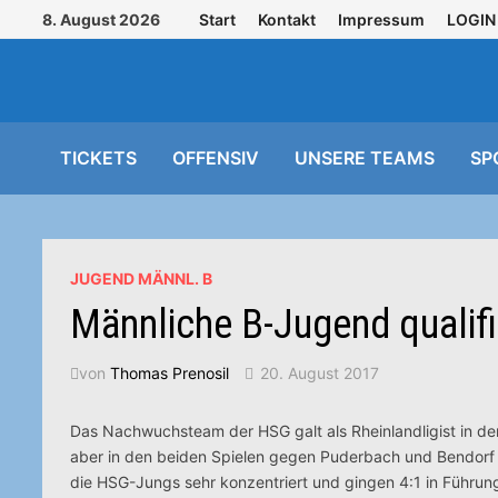
Zurück
8. August 2026
Start
Kontakt
Impressum
LOGIN
zum
Inhalt
TICKETS
OFFENSIV
UNSERE TEAMS
SP
JUGEND MÄNNL. B
Männliche B-Jugend qualifi
von
Thomas Prenosil
20. August 2017
Das Nachwuchsteam der HSG galt als Rheinlandligist in de
aber in den beiden Spielen gegen Puderbach und Bendorf
die HSG-Jungs sehr konzentriert und gingen 4:1 in Führung