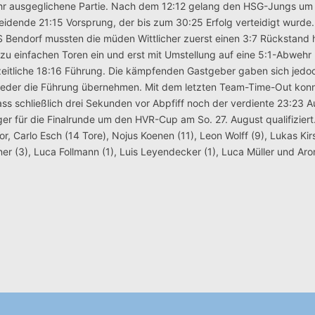
ehr ausgeglichene Partie. Nach dem 12:12 gelang den HSG-Jungs um 
heidende 21:15 Vorsprung, der bis zum 30:25 Erfolg verteidigt wurde.
S Bendorf mussten die müden Wittlicher zuerst einen 3:7 Rückstand
zu einfachen Toren ein und erst mit Umstellung auf eine 5:1-Abweh
zeitliche 18:16 Führung. Die kämpfenden Gastgeber gaben sich jedoc
wieder die Führung übernehmen. Mit dem letzten Team-Time-Out kon
ss schließlich drei Sekunden vor Abpfiff noch der verdiente 23:23 A
ger für die Finalrunde um den HVR-Cup am So. 27. August qualifiziert
 Carlo Esch (14 Tore), Nojus Koenen (11), Leon Wolff (9), Lukas Kir
 (3), Luca Follmann (1), Luis Leyendecker (1), Luca Müller und Aron