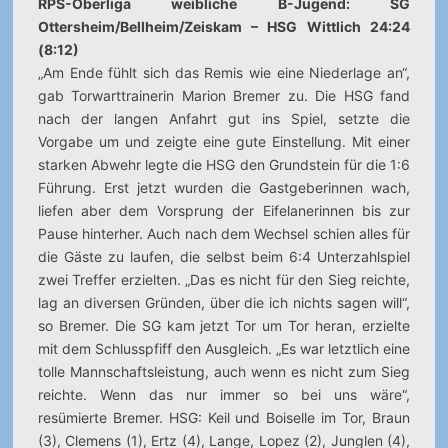
RPS-Oberliga weibliche B-Jugend: SG
Ottersheim/Bellheim/Zeiskam – HSG Wittlich 24:24
(8:12)
„Am Ende fühlt sich das Remis wie eine Niederlage an“,
gab Torwarttrainerin Marion Bremer zu. Die HSG fand
nach der langen Anfahrt gut ins Spiel, setzte die
Vorgabe um und zeigte eine gute Einstellung. Mit einer
starken Abwehr legte die HSG den Grundstein für die 1:6
Führung. Erst jetzt wurden die Gastgeberinnen wach,
liefen aber dem Vorsprung der Eifelanerinnen bis zur
Pause hinterher. Auch nach dem Wechsel schien alles für
die Gäste zu laufen, die selbst beim 6:4 Unterzahlspiel
zwei Treffer erzielten. „Das es nicht für den Sieg reichte,
lag an diversen Gründen, über die ich nichts sagen will“,
so Bremer. Die SG kam jetzt Tor um Tor heran, erzielte
mit dem Schlusspfiff den Ausgleich. „Es war letztlich eine
tolle Mannschaftsleistung, auch wenn es nicht zum Sieg
reichte. Wenn das nur immer so bei uns wäre“,
resümierte Bremer. HSG: Keil und Boiselle im Tor, Braun
(3), Clemens (1), Ertz (4), Lange, Lopez (2), Junglen (4),