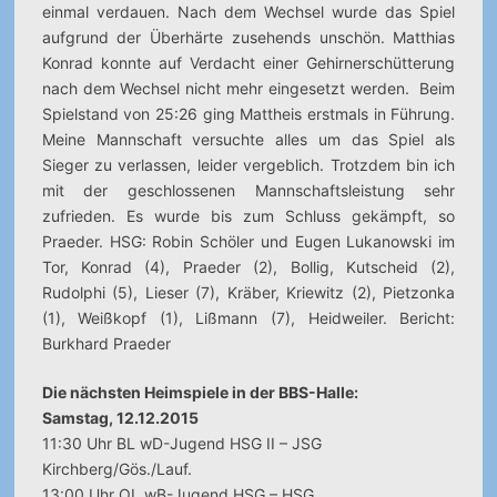
einmal verdauen. Nach dem Wechsel wurde das Spiel
aufgrund der Überhärte zusehends unschön. Matthias
Konrad konnte auf Verdacht einer Gehirnerschütterung
nach dem Wechsel nicht mehr eingesetzt werden. Beim
Spielstand von 25:26 ging Mattheis erstmals in Führung.
Meine Mannschaft versuchte alles um das Spiel als
Sieger zu verlassen, leider vergeblich. Trotzdem bin ich
mit der geschlossenen Mannschaftsleistung sehr
zufrieden. Es wurde bis zum Schluss gekämpft, so
Praeder. HSG: Robin Schöler und Eugen Lukanowski im
Tor, Konrad (4), Praeder (2), Bollig, Kutscheid (2),
Rudolphi (5), Lieser (7), Kräber, Kriewitz (2), Pietzonka
(1), Weißkopf (1), Lißmann (7), Heidweiler. Bericht:
Burkhard Praeder
Die nächsten Heimspiele in der BBS-Halle:
Samstag, 12.12.2015
11:30 Uhr BL wD-Jugend HSG II – JSG
Kirchberg/Gös./Lauf.
13:00 Uhr OL wB-Jugend HSG – HSG