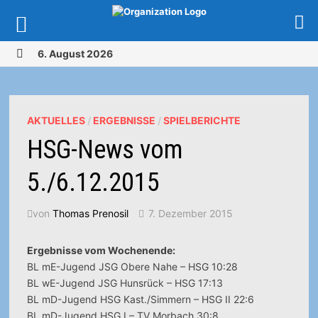
Zurück
6. August 2026
zum
MENÜ
Inhalt
AKTUELLES
/
ERGEBNISSE
/
SPIELBERICHTE
HSG-News vom
5./6.12.2015
von
Thomas Prenosil
7. Dezember 2015
Ergebnisse vom Wochenende:
BL mE-Jugend JSG Obere Nahe – HSG 10:28
BL wE-Jugend JSG Hunsrück – HSG 17:13
BL mD-Jugend HSG Kast./Simmern – HSG II 22:6
BL mD-Jugend HSG I – TV Morbach 30:8