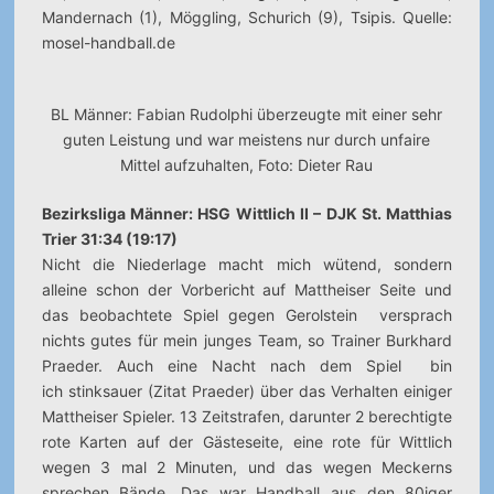
Mandernach (1), Möggling, Schurich (9), Tsipis. Quelle:
mosel-handball.de
BL Männer: Fabian Rudolphi überzeugte mit einer sehr
guten Leistung und war meistens nur durch unfaire
Mittel aufzuhalten, Foto: Dieter Rau
Bezirksliga Männer: HSG Wittlich II – DJK St. Matthias
Trier 31:34 (19:17)
Nicht die Niederlage macht mich wütend, sondern
alleine schon der Vorbericht auf Mattheiser Seite und
das beobachtete Spiel gegen Gerolstein versprach
nichts gutes für mein junges Team, so Trainer Burkhard
Praeder. Auch eine Nacht nach dem Spiel bin
ich stinksauer (Zitat Praeder) über das Verhalten einiger
Mattheiser Spieler. 13 Zeitstrafen, darunter 2 berechtigte
rote Karten auf der Gästeseite, eine rote für Wittlich
wegen 3 mal 2 Minuten, und das wegen Meckerns
sprechen Bände. Das war Handball aus den 80iger