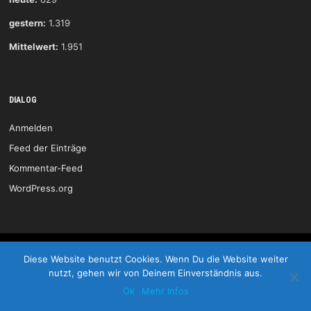
gestern:
1.319
Mittelwert:
1.951
DIALOG
Anmelden
Feed der Einträge
Kommentar-Feed
WordPress.org
HSG Wittlich © 2026
Diese Website benutzt Cookies. Wenn Du die Website weiter
nutzt, gehen wir von Deinem Einverständnis aus.
Start
Kontakt
Impressum
LOGIN
Ok
Mehr Infos