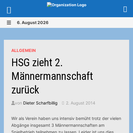
Zurück
6. August 2026
zum
MENÜ
Inhalt
ALLGEMEIN
HSG zieht 2.
Männermannschaft
zurück
von
Dieter Scharfbillig
2. August 2014
Wir als Verein haben uns intensiv bemüht trotz der vielen
Abgänge insgesamt 3 Männermannschaften am
Spielbetrieb teilnehmen zu lassen. Leider ist uns dies