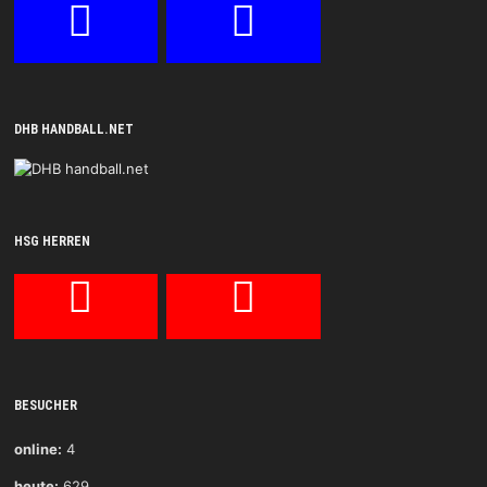
DHB HANDBALL.NET
HSG HERREN
BESUCHER
online:
4
heute:
629