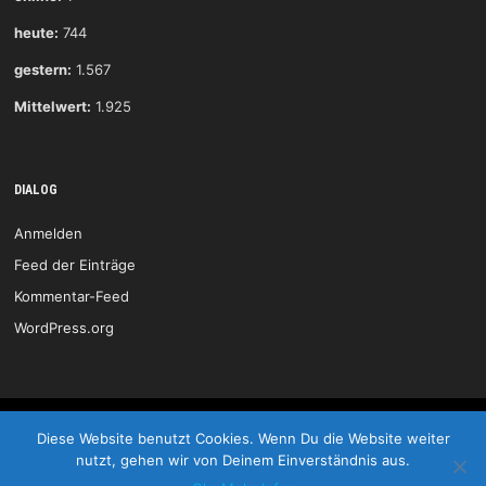
heute:
744
gestern:
1.567
Mittelwert:
1.925
DIALOG
Anmelden
Feed der Einträge
Kommentar-Feed
WordPress.org
HSG Wittlich © 2026
Diese Website benutzt Cookies. Wenn Du die Website weiter
nutzt, gehen wir von Deinem Einverständnis aus.
Start
Kontakt
Impressum
LOGIN