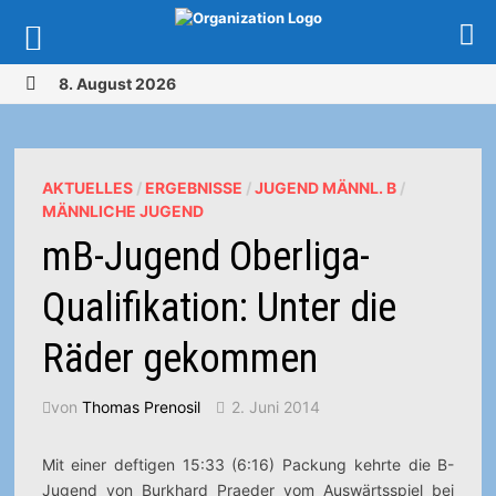
Zurück
8. August 2026
zum
MENÜ
Inhalt
AKTUELLES
/
ERGEBNISSE
/
JUGEND MÄNNL. B
/
MÄNNLICHE JUGEND
mB-Jugend Oberliga-
Qualifikation: Unter die
Räder gekommen
von
Thomas Prenosil
2. Juni 2014
Mit einer deftigen 15:33 (6:16) Packung kehrte die B-
Jugend von Burkhard Praeder vom Auswärtsspiel bei