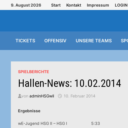
Zurück
9. August 2026
Start
Kontakt
Impressum
LOGIN
zum
Inhalt
TICKETS
OFFENSIV
UNSERE TEAMS
SP
SPIELBERICHTE
Hallen-News: 10.02.2014
von
adminHSGwil
10. Februar 2014
Ergebnisse
wE-Jugend HSG II – HSG I 5:33