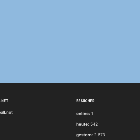
.NET
BESUCHER
online:
1
heute:
542
gestern:
2.673