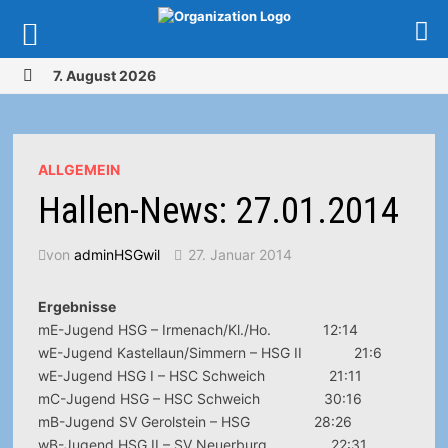
Zurück
7. August 2026
zum
MENÜ
Inhalt
ALLGEMEIN
Hallen-News: 27.01.2014
von
adminHSGwil
27. Januar 2014
Ergebnisse
mE-Jugend HSG – Irmenach/Kl./Ho. 12:14
wE-Jugend Kastellaun/Simmern – HSG II 21:6
wE-Jugend HSG I – HSC Schweich 21:11
mC-Jugend HSG – HSC Schweich 30:16
mB-Jugend SV Gerolstein – HSG 28:26
wB-Jugend HSG II – SV Neuerburg 22:31