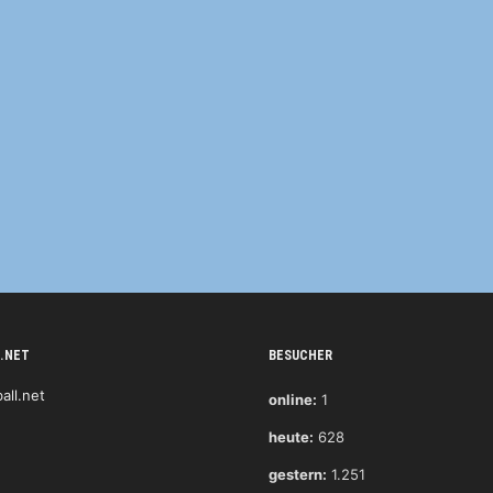
.NET
BESUCHER
online:
1
heute:
628
gestern:
1.251