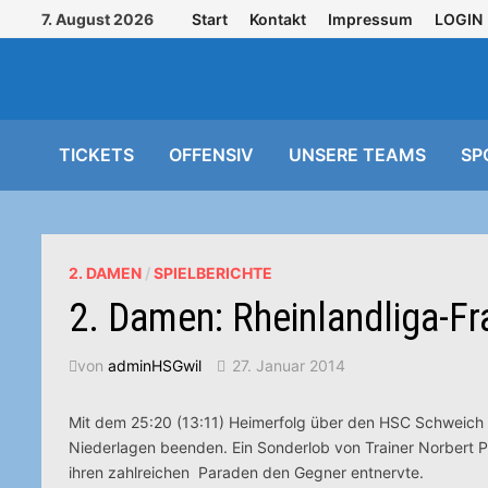
Zurück
7. August 2026
Start
Kontakt
Impressum
LOGIN
zum
Inhalt
TICKETS
OFFENSIV
UNSERE TEAMS
SP
2. DAMEN
/
SPIELBERICHTE
2. Damen: Rheinlandliga-Fra
von
adminHSGwil
27. Januar 2014
Mit dem 25:20 (13:11) Heimerfolg über den HSC Schweich 
Niederlagen beenden. Ein Sonderlob von Trainer Norbert P
ihren zahlreichen Paraden den Gegner entnervte.