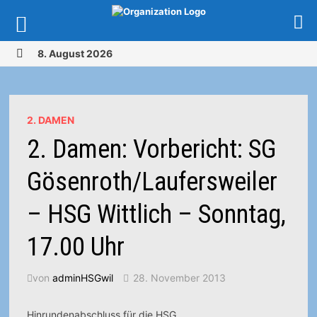
Zurück
8. August 2026
zum
MENÜ
Inhalt
2. DAMEN
2. Damen: Vorbericht: SG
Gösenroth/Laufersweiler
– HSG Wittlich – Sonntag,
17.00 Uhr
von
adminHSGwil
28. November 2013
Hinrundenabschluss für die HSG