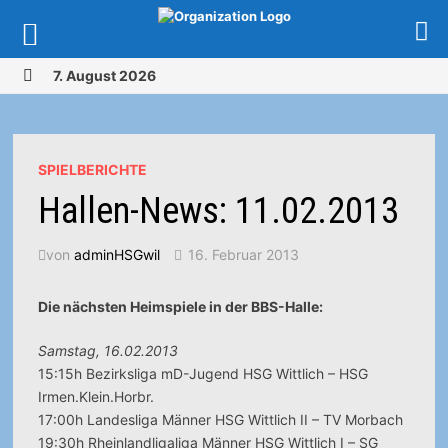
Zurück
7. August 2026
zum
MENÜ
Inhalt
SPIELBERICHTE
Hallen-News: 11.02.2013
von
adminHSGwil
16. Februar 2013
Die nächsten Heimspiele in der BBS-Halle:
Samstag, 16.02.2013
15:15h Bezirksliga mD-Jugend HSG Wittlich – HSG
Irmen.Klein.Horbr.
17:00h Landesliga Männer HSG Wittlich II – TV Morbach
19:30h Rheinlandligaliga Männer HSG Wittlich I – SG