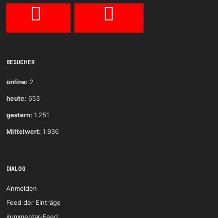
BESUCHER
online:
2
heute:
653
gestern:
1.251
Mittelwert:
1.936
DIALOG
Anmelden
Feed der Einträge
Kommentar-Feed