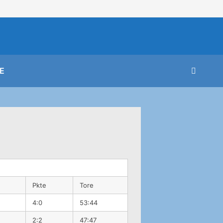
E
Pkte
Tore
4:0
53:44
2:2
47:47