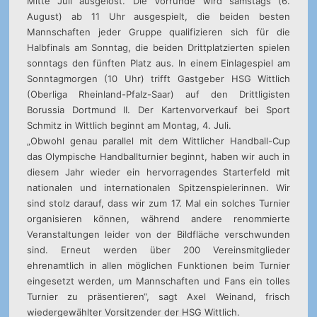
Mitte Juli ausgelost. Die Vorrunde wird samstags (6.
August) ab 11 Uhr ausgespielt, die beiden besten
Mannschaften jeder Gruppe qualifizieren sich für die
Halbfinals am Sonntag, die beiden Drittplatzierten spielen
sonntags den fünften Platz aus. In einem Einlagespiel am
Sonntagmorgen (10 Uhr) trifft Gastgeber HSG Wittlich
(Oberliga Rheinland-Pfalz-Saar) auf den Drittligisten
Borussia Dortmund II. Der Kartenvorverkauf bei Sport
Schmitz in Wittlich beginnt am Montag, 4. Juli.
„Obwohl genau parallel mit dem Wittlicher Handball-Cup
das Olympische Handballturnier beginnt, haben wir auch in
diesem Jahr wieder ein hervorragendes Starterfeld mit
nationalen und internationalen Spitzenspielerinnen. Wir
sind stolz darauf, dass wir zum 17. Mal ein solches Turnier
organisieren können, während andere renommierte
Veranstaltungen leider von der Bildfläche verschwunden
sind. Erneut werden über 200 Vereinsmitglieder
ehrenamtlich in allen möglichen Funktionen beim Turnier
eingesetzt werden, um Mannschaften und Fans ein tolles
Turnier zu präsentieren“, sagt Axel Weinand, frisch
wiedergewählter Vorsitzender der HSG Wittlich.