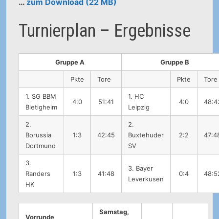
…
zum Download (22 MB)
Turnierplan – Ergebnisse
Gruppe A
Gruppe B
Pkte
Tore
Pkte
Tore
1. SG BBM
1. HC
4:0
51:41
4:0
48:4
Bietigheim
Leipzig
2.
2.
Borussia
1:3
42:45
Buxtehuder
2:2
47:4
Dortmund
SV
3.
3. Bayer
Randers
1:3
41:48
0:4
48:5
Leverkusen
HK
Samstag,
Vorrunde