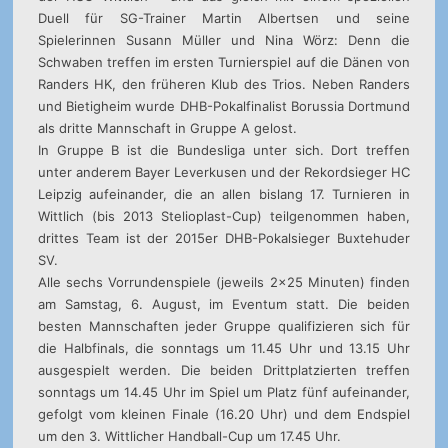
Duell für SG-Trainer Martin Albertsen und seine
Spielerinnen Susann Müller und Nina Wörz: Denn die
Schwaben treffen im ersten Turnierspiel auf die Dänen von
Randers HK, den früheren Klub des Trios. Neben Randers
und Bietigheim wurde DHB-Pokalfinalist Borussia Dortmund
als dritte Mannschaft in Gruppe A gelost.
In Gruppe B ist die Bundesliga unter sich. Dort treffen
unter anderem Bayer Leverkusen und der Rekordsieger HC
Leipzig aufeinander, die an allen bislang 17. Turnieren in
Wittlich (bis 2013 Stelioplast-Cup) teilgenommen haben,
drittes Team ist der 2015er DHB-Pokalsieger Buxtehuder
SV.
Alle sechs Vorrundenspiele (jeweils 2×25 Minuten) finden
am Samstag, 6. August, im Eventum statt. Die beiden
besten Mannschaften jeder Gruppe qualifizieren sich für
die Halbfinals, die sonntags um 11.45 Uhr und 13.15 Uhr
ausgespielt werden. Die beiden Drittplatzierten treffen
sonntags um 14.45 Uhr im Spiel um Platz fünf aufeinander,
gefolgt vom kleinen Finale (16.20 Uhr) und dem Endspiel
um den 3. Wittlicher Handball-Cup um 17.45 Uhr.